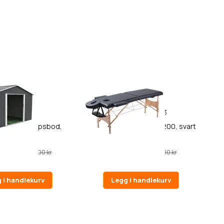
6
33
 Hageredskapsbod,
React Massasjebenk P200, svart
10.85m2
0 kr
1 690,00 kr
10 990,00 kr
2 290,00 kr
 i handlekurv
Legg i handlekurv