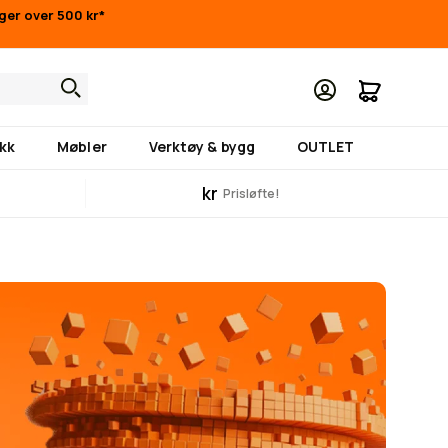
nger over 500 kr*
Min hand
kk
Møbler
Verktøy & bygg
OUTLET
kr
Prisløfte!