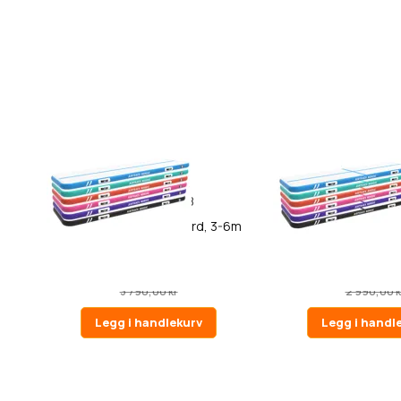
18
AirTrack Nordic Standard, 3-6m
AirTrack Nordic
1 990,00 kr
1 790,00 
3 790,00 kr
2 990,00 k
Legg i handlekurv
Legg i handl