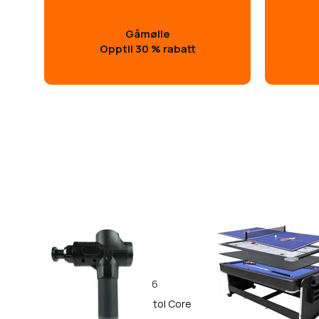
Gåmølle
Opptil 30 % rabatt
616
Nordcore Massasjepistol Core
Nordcore Biljardbo