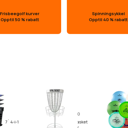
Frisbeegolf kurver
Spinningsykkel
Opptil 50 % rabatt
Opptil 40 % rabatt
190
rd 7´ 4-i-1
Viking Discs Royal basket
Viking Dis
Frisbeegolfkurv