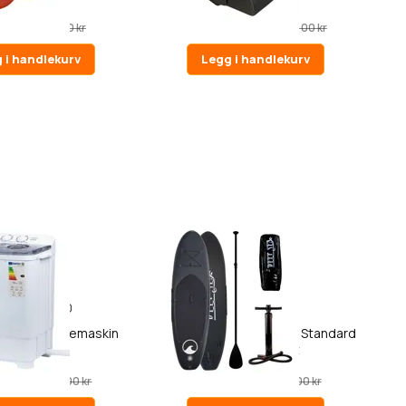
0 kr
19 990,00 kr
1 490,00 kr
21 990,00 kr
 i handlekurv
Legg i handlekurv
10
3
ar Mini Vaskemaskin
Deep Sea SUP Brett Sett Standard
Pro 2000
(275cm), svart
0 kr
2 290,00 kr
3 290,00 kr
3 990,00 kr