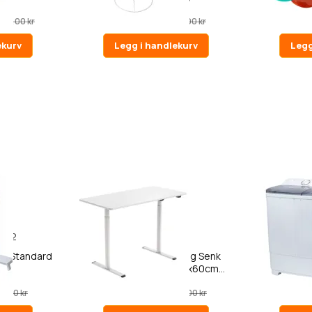
1 990,00 kr
990,0
990,00 kr
2 490,00 kr
ekurv
Legg i handlekurv
Legg
62
7
tt, Standard
Lykke Elektrisk Hev- og Senk
Lykke Bærb
Skrivebord Nordic 120x60cm...
2 490,00 kr
2 390,0
0,00 kr
3 990,00 kr