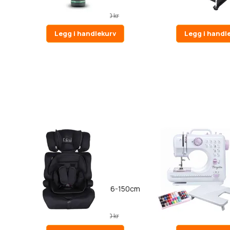
990,00 kr
12 990,00 kr
1 999,00 kr
14 
Legg i handlekurv
Legg i handl
5
Kikid babybilstol Basic 76-150cm
Birgitta Symaskin Se
R129, svart
990,00 kr
1 190,00 kr
1 590,00 kr
1 49