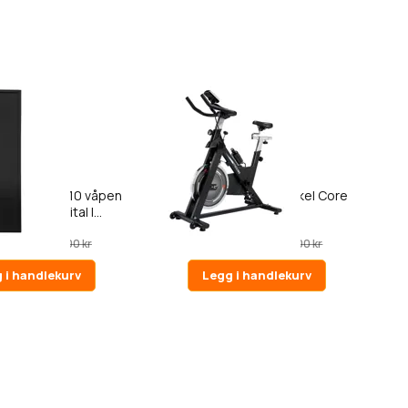
5
penskap for 10 våpen
Nordcore Spinningsykkel Core
2, med digital l...
1800
0 kr
5 790,00 kr
8 990,00 kr
6 990,00 kr
 i handlekurv
Legg i handlekurv