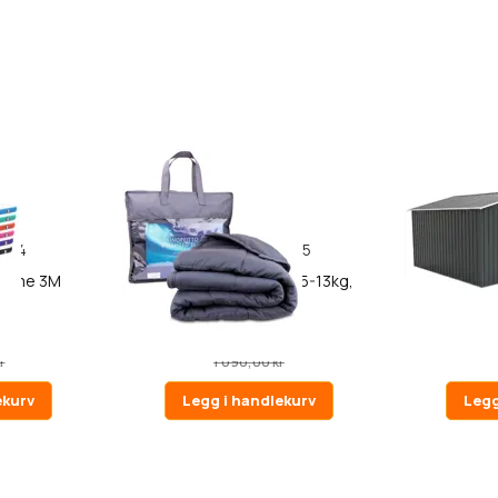
84
355
 Home 3M
Polar Night Vektdyne 5-13kg,
Fornorth
150x200cm
kr
790,00 kr
8 990,0
r
1 090,00 kr
ekurv
Legg i handlekurv
Legg