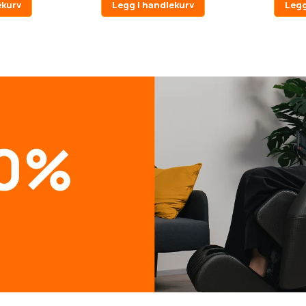
ekurv
Legg i handlekurv
Legg