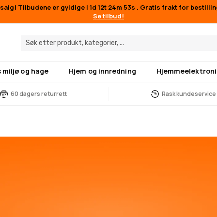
alg! Tilbudene er gyldige i
1d 12t 24m 51s
. Gratis frakt for bestilli
Se tilbud!
 miljø og hage
Hjem og innredning
Hjemmeelektroni
60 dagers returrett
Rask kundeservice