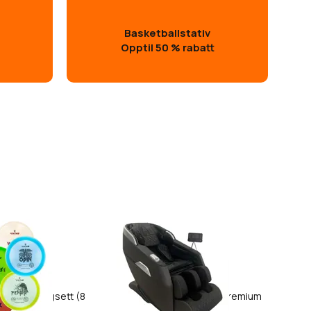
Basketballstativ
Opptil 50 % rabatt
3
cs Turneringsett (8
Lykke Massasjestol Premium
disker)