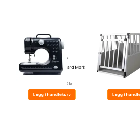
27
Birgitta Symaskin, Standard Mørk
Trekker Hundebur S
Grå
999,00 kr
1 290,00 kr
1 090,00 kr
1 6
Legg i handlekurv
Legg i handl