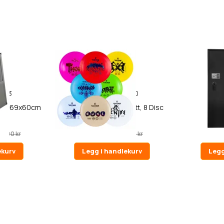
43
40
 54x69x60cm
Viking Discs Ground sett, 8 Disc
Trekker Vå
Sett
AS1000 V
799,00 kr
8 890,0
90,00 kr
999,00 kr
ekurv
Legg i handlekurv
Legg