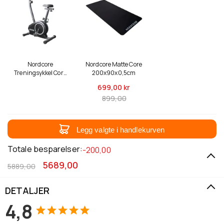
Nordcore
Nordcore Matte Core
Treningsykkel Core
200x90x0,5cm
600
699,
00 kr
899,00
Legg valgte i handlekurven
Totale besparelser:
-200,00
5689,00
5889,00
DETALJER
4,8