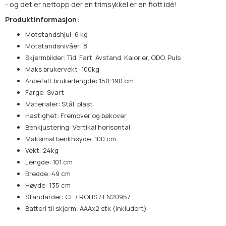
- og det er nettopp der en trimsykkel er en flott idé!
Produktinformasjon:
Motstandshjul: 6 kg
Motstandsnivåer: 8
Skjermbilder: Tid, Fart, Avstand, Kalorier, ODO, Puls
Maks brukervekt: 100kg
Anbefalt brukerlengde: 150-190 cm
Farge: Svart
Materialer: Stål, plast
Hastighet: Fremover og bakover
Benkjustering: Vertikal horisontal
Maksimal benkhøyde: 100 cm
Vekt: 24kg
Lengde: 101 cm
Bredde: 49 cm
Høyde: 135 cm
Standarder: CE / ROHS / EN20957
Batteri til skjerm: AAAx2 stk (inkludert)