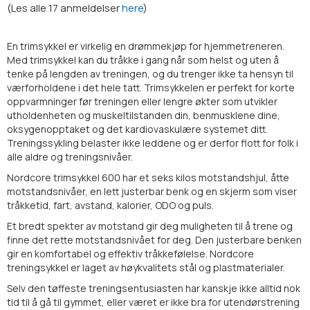
(
Les alle
17
anmeldelser
here
)
En trimsykkel er virkelig en drømmekjøp for hjemmetreneren.
Med trimsykkel kan du tråkke i gang når som helst og uten å
tenke på lengden av treningen, og du trenger ikke ta hensyn til
værforholdene i det hele tatt. Trimsykkelen er perfekt for korte
oppvarmninger før treningen eller lengre økter som utvikler
utholdenheten og muskeltilstanden din, benmusklene dine,
oksygenopptaket og det kardiovaskulære systemet ditt.
Treningssykling belaster ikke leddene og er derfor flott for folk i
alle aldre og treningsnivåer.
Nordcore trimsykkel 600 har et seks kilos motstandshjul, åtte
motstandsnivåer, en lett justerbar benk og en skjerm som viser
tråkketid, fart, avstand, kalorier, ODO og puls.
Et bredt spekter av motstand gir deg muligheten til å trene og
finne det rette motstandsnivået for deg. Den justerbare benken
gir en komfortabel og effektiv tråkkefølelse. Nordcore
treningsykkel er laget av høykvalitets stål og plastmaterialer.
Selv den tøffeste treningsentusiasten har kanskje ikke alltid nok
tid til å gå til gymmet, eller været er ikke bra for utendørstrening