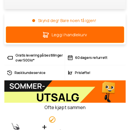
Skynd deg! Bare noen få igjen!
Legg i handlekurv
Gratis levering på bestillinger
60 dagers returrett
over 500 kr*
kr
Rask kundeservice
Prisløfte!
Ofte kjøpt sammen