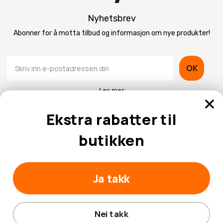
Nyhetsbrev
Abonner for å motta tilbud og informasjon om nye produkter!
OK
Les mer
Ekstra rabatter til
butikken
Kontaktinformasjon
Ja takk
Kundeservice
Nei takk