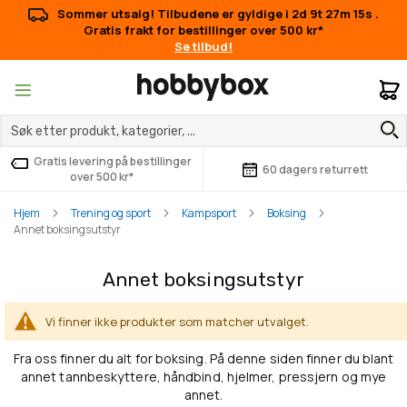
Sommer utsalg! Tilbudene er gyldige i
2d 9t 27m 15s
.
Gratis frakt for bestillinger over 500 kr*
Se tilbud!
M
Gratis levering på bestillinger
60 dagers returrett
over 500 kr*
Hjem
Trening og sport
Kampsport
Boksing
Annet boksingsutstyr
Annet boksingsutstyr
Vi finner ikke produkter som matcher utvalget.
Fra oss finner du alt for boksing. På denne siden finner du blant
annet tannbeskyttere, håndbind, hjelmer, pressjern og mye
annet.