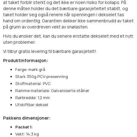
at taket forblir sterkt og det ikke er noen risiko for kollaps. På
denne måten holder du det
bærbare
garasjeteltet
stabilt, og
taket holder seg også renere når spenningen i dekselet tas
hand om ordentlig. Garantien dekker ikke sammenbrudd av taket
på grunn av overdreven vekt av snølasten.
Hvis du ønsker det, kan du senere erstatte dekselet med et nytt
uten problemer.
Vi tilbyr gratis levering til
bærbare
garasjetelt
!
Produktinformasjon:
Farge: mørk grå
Stark 350g PCV-presenning
Stoffmaterial: PVC
Ramme materiale: Galvaniserte stålrør
Rørbredde: 1,2 mm
Utskiftbar deksel
Pakkens dimensjoner:
Packet 1:
Vekt: 14,3 kg