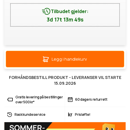
Tilbudet gjelder:
3d 17t 13m 49s
Legg i handlekurv
FORHÅNDSBESTILL PRODUKT - LEVERANSER VIL STARTE
15.09.2026
Gratis levering på bestillinger
60 dagers returrett
over 500 kr*
kr
Rask kundeservice
Prisløfte!