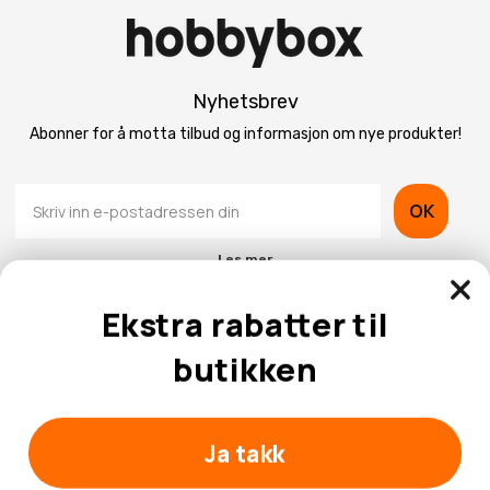
Nyhetsbrev
Abonner for å motta tilbud og informasjon om nye produkter!
OK
Les mer
Ekstra rabatter til
butikken
Kontaktinformasjon
Ja takk
Kundeservice