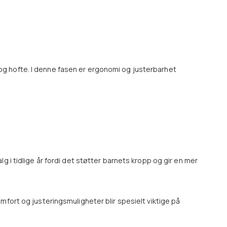
der og hofte. I denne fasen er ergonomi og justerbarhet
g i tidlige år fordi det støtter barnets kropp og gir en mer
mfort og justeringsmuligheter blir spesielt viktige på