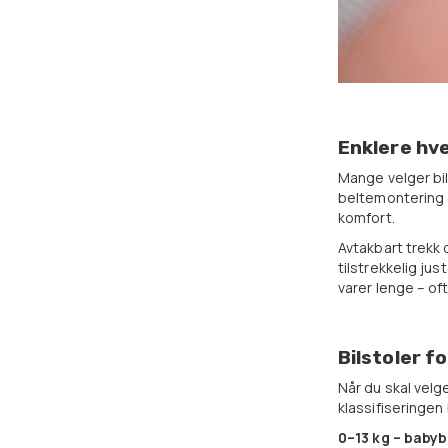
Enklere hve
Mange velger bil
beltemontering 
komfort.
Avtakbart trekk 
tilstrekkelig ju
varer lenge – of
Bilstoler f
Når du skal velg
klassifiseringen
0–13 kg – babyb