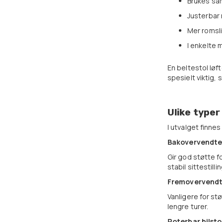
Brukes sa
Justerbar
Mer romsli
I enkelte 
En beltestol løft
spesielt viktig, 
Ulike typer
I utvalget finnes
Bakovervendte 
Gir god støtte f
stabil sittestillin
Fremovervendte
Vanligere for st
lengre turer.
Roterbar bilsto