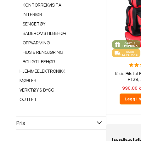
KONTORREKVISITA
INTERIØR
SENGETØY
BADEROMSTILBEHØR
OPPVARMING
GRATIS
LEVERING
HUS & RENGJØRING
RASK
LEVERANS
BOLIGTILBEHØR
HJEMMEELEKTRONIKK
Kikid Bilsto
R129, 
MØBLER
990,00 k
VERKTØY & BYGG
Legg i 
OUTLET
Pris