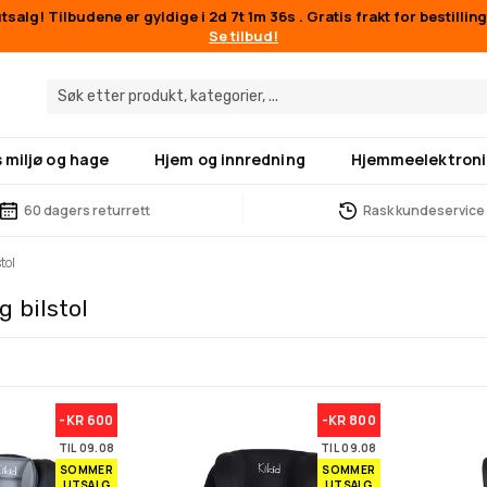
salg! Tilbudene er gyldige i
2d 7t 1m 35s
. Gratis frakt for bestillin
Se tilbud!
 miljø og hage
Hjem og innredning
Hjemmeelektroni
60 dagers returrett
Rask kundeservice
tol
g bilstol
-KR 600
-KR 800
TIL 09.08
TIL 09.08
SOMMER
SOMMER
UTSALG
UTSALG