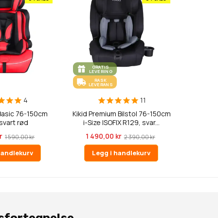
GRATIS
LEVERING
RASK
LEVERANS
4
11
l Basic 76-150cm
Kikid Premium Bilstol 76-150cm
svart rød
i-Size ISOFIX R129, svar...
r
1 490,00 kr
1 590,00 kr
2 390,00 kr
handlekurv
Legg i handlekurv