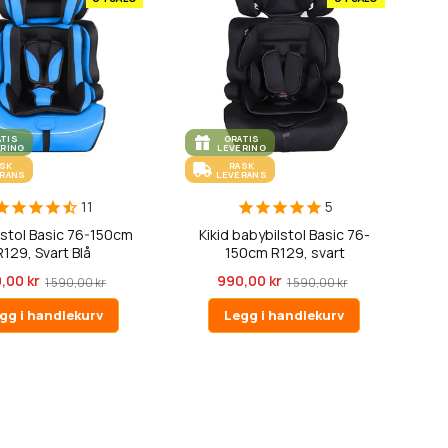
ATIS
GRATIS
ERING
LEVERING
ASK
RASK
ERANS
LEVERANS
11
5
ilstol Basic 76-150cm
Kikid babybilstol Basic 76-
R129, Svart Blå
150cm R129, svart
,00 kr
990,00 kr
1 590,00 kr
1 590,00 kr
gg i handlekurv
Legg i handlekurv