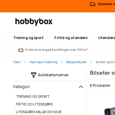
Sommer ut
Trening og sport
Fritid og utendørs
Utendørs
Gratis levering på bestillinger over 500 kr*
Hjem
Hjem og innredning
Babyprodukter
Bilseter og bils
Bilseter o
Butikkalternativer
6
Produkter
Kategori
TRENING OG SPORT
FRITID OG UTENDØRS
UTENDØRS MILJØ OG HAGE