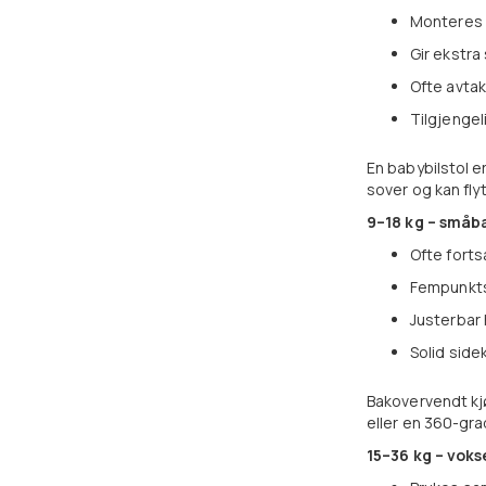
Monteres 
Gir ekstra
Ofte avta
Tilgjengel
En babybilstol e
sover og kan flyt
9–18 kg – småba
Ofte fort
Fempunkt
Justerbar
Solid side
Bakovervendt kjø
eller en 360-gra
15–36 kg – voks