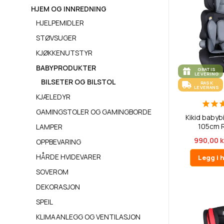
HJEM OG INNREDNING
HJELPEMIDLER
STØVSUGER
KJØKKENUTSTYR
BABYPRODUKTER
GRATIS
LEVERING
BILSETER OG BILSTOL
RASK
LEVERANS
KJÆLEDYR
GAMINGSTOLER OG GAMINGBORDE
Kikid babybi
105cm R
LAMPER
990,00 k
OPPBEVARING
HÅRDE HVIDEVARER
Legg i 
SOVEROM
DEKORASJON
SPEIL
KLIMAANLEGG OG VENTILASJON