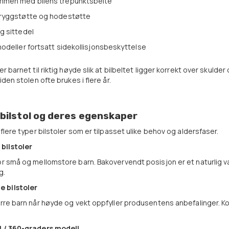
mmen med bilens trepunktsbelte
 ryggstøtte og hodestøtte
g sittedel
modeller fortsatt sidekollisjonsbeskyttelse
er barnet til riktig høyde slik at bilbeltet ligger korrekt over skul
siden stolen ofte brukes i flere år.
 bilstol og deres egenskaper
 flere typer bilstoler som er tilpasset ulike behov og aldersfaser.
bilstoler
or små og mellomstore barn. Bakovervendt posisjon er et naturlig val
g.
 bilstoler
ørre barn når høyde og vekt oppfyller produsentens anbefalinger. Ko
l / 360-graders modell