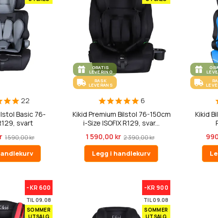
GRATIS
GR
LEVERING
LEV
RASK
R
LEVERANS
LEV
22
6
lstol Basic 76-
Kikid Premium Bilstol 76-150cm
Kikid B
129, svart
i-Size ISOFIX R129, svar...
r
1 590,00 kr
990
1 590,00 kr
2 390,00 kr
handlekurv
Legg i handlekurv
Le
-KR 600
-KR 900
TIL 09.08
TIL 09.08
SOMMER
SOMMER
UTSALG
UTSALG