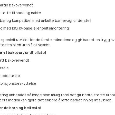
alltid bakovervendt
 støtte til hode og nakke
kbar og kompatibel med enkelte barnevognunderstell
ig med ISOFIX-base eller beltemontering
r spesielt utviklet for de første månedene og gir barnet en trygg hvi
tes fra bilen uten å bli vekket.
rn i bakovervendt bilstol
satt bakovervendt
ssele
 hodestøtte
kollisjonsbeskyttelse
ring anbefales så lenge som mulig fordi det gir bedre støtte til ho
ders modell kan gjøre det enklere å løfte barnet inn og ut av bilen.
ende barn og beltestol