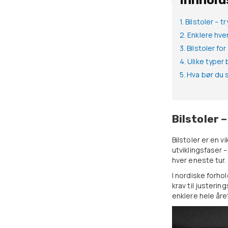
Innhold
1. Bilstoler – t
2. Enklere hv
3. Bilstoler fo
4. Ulike typer
5. Hva bør du 
Bilstoler –
Bilstoler er en v
utviklingsfaser –
hver eneste tur.
I nordiske forho
krav til justeri
enklere hele åre