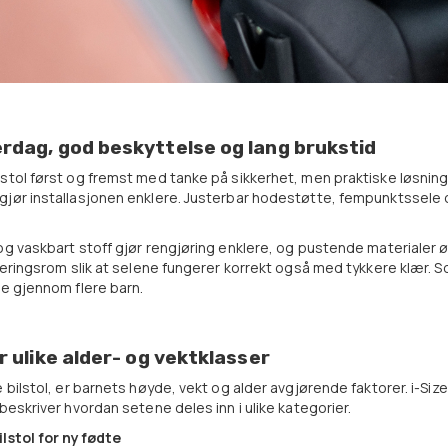
rdag, god beskyttelse og lang brukstid
stol først og fremst med tanke på sikkerhet, men praktiske løsninger 
gjør installasjonen enklere. Justerbar hodestøtte, fempunktssele
og vaskbart stoff gjør rengjøring enklere, og pustende materialer 
steringsrom slik at selene fungerer korrekt også med tykkere klær. So
te gjennom flere barn.
or ulike alder- og vektklasser
e bilstol, er barnets høyde, vekt og alder avgjørende faktorer. i-S
 beskriver hvordan setene deles inn i ulike kategorier.
ilstol for nyfødte