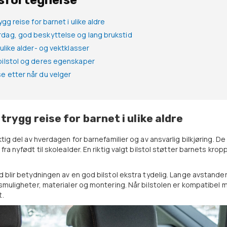
sfortegnelse
rygg reise for barnet i ulike aldre
erdag, god beskyttelse og lang brukstid
r ulike alder- og vektklasser
 bilstol og deres egenskaper
se etter når du velger
 trygg reise for barnet i ulike aldre
iktig del av hverdagen for barnefamilier og av ansvarlig bilkjøring. De
 fra nyfødt til skolealder. En riktig valgt bilstol støtter barnets krop
ld blir betydningen av en god bilstol ekstra tydelig. Lange avstander
ngsmuligheter, materialer og montering. Når bilstolen er kompatibel 
t.