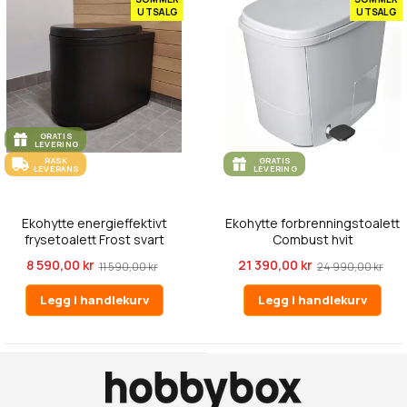
UTSALG
UTSALG
GRATIS
LEVERING
RASK
GRATIS
LEVERANS
LEVERING
Ekohytte energieffektivt
Ekohytte forbrenningstoalett
frysetoalett Frost svart
Combust hvit
8 590,00 kr
21 390,00 kr
11 590,00 kr
24 990,00 kr
Legg i handlekurv
Legg i handlekurv