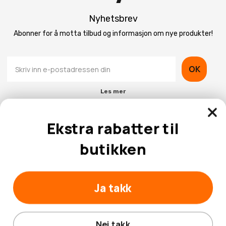
Nyhetsbrev
Abonner for å motta tilbud og informasjon om nye produkter!
OK
Les mer
Ekstra rabatter til
butikken
Kontaktinformasjon
Kundeservice
Ja takk
Nei takk