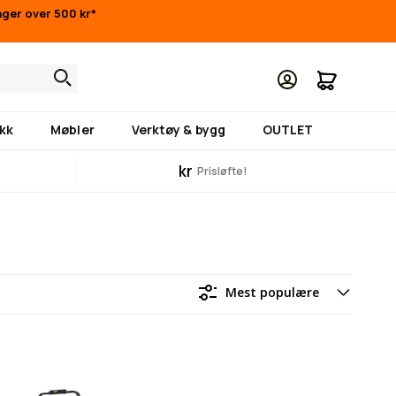
inger over 500 kr*
Min hand
kk
Møbler
Verktøy & bygg
OUTLET
kr
Prisløfte!