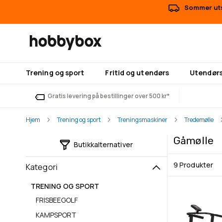
Sommer uts
Trening og sport
Fritid og utendørs
Utendørs
Gratis levering på bestillinger over 500 kr*
Hjem
Trening og sport
Treningsmaskiner
Tredemølle
Gåmølle
Butikkalternativer
9
Produkter
Kategori
TRENING OG SPORT
FRISBEEGOLF
KAMPSPORT