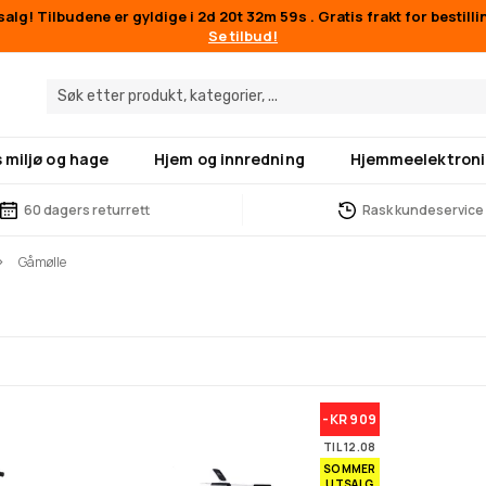
alg! Tilbudene er gyldige i
2d 20t 32m 58s
. Gratis frakt for bestill
Se tilbud!
 miljø og hage
Hjem og innredning
Hjemmeelektroni
60 dagers returrett
Rask kundeservice
Gåmølle
-KR 909
TIL 12.08
SOMMER
UTSALG