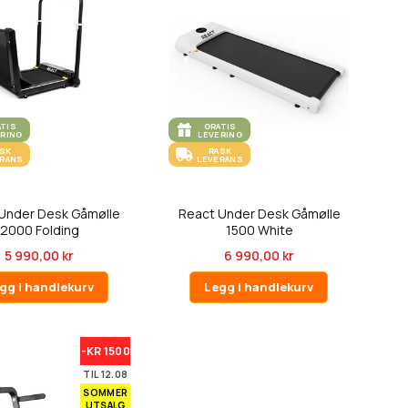
ATIS
GRATIS
ERING
LEVERING
ASK
RASK
ERANS
LEVERANS
Under Desk Gåmølle
React Under Desk Gåmølle
2000 Folding
1500 White
5 990,00 kr
6 990,00 kr
gg i handlekurv
Legg i handlekurv
-KR 1500
TIL 12.08
SOMMER
UTSALG