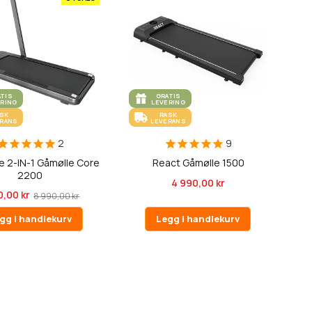
ATIS
GRATIS
ERING
LEVERING
ASK
RASK
ERANS
LEVERANS
2
9
e 2-IN-1 Gåmølle Core
React Gåmølle 1500
2200
4 990,00 kr
0,00 kr
8 990,00 kr
gg i handlekurv
Legg i handlekurv