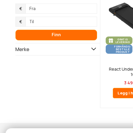
€
€
Finn
GRATIS
LEVERING
FORHÅNDS-
Merke
BESTILLE
PRODUKT
React Unde
3 49
Legg i 