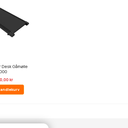
r Desk Gåmølle
1000
0,00 kr
handlekurv