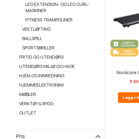
LEG EXTENSION- OG LEG CURL-
MASKINER
FITNESS TRAMPOLINER
VEKTLØFTING
BALLSPILL
GRATIS
LEVERING
SPORTSBRILLER
RASK
LEVERANS
FRITID OG UTENDØRS
UTENDØRS MILJØ OG HAGE
Nordcore 
HJEM OG INNREDNING
5 99
HJEMMEELEKTRONIKK
MØBLER
Legg i 
VERKTØY & BYGG
OUTLET
Pris