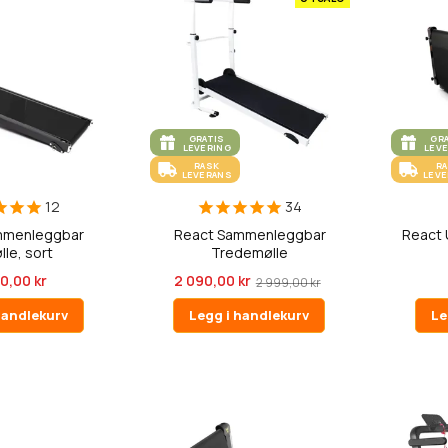
GRATIS
GR
LEVERING
LEV
RASK
R
LEVERANS
LEV
12
34
mmenleggbar
React Sammenleggbar
React 
le, sort
Tredemølle
0,00 kr
2 090,00 kr
2 999,00 kr
handlekurv
Legg i handlekurv
Le