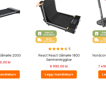
GRATIS
GR
LEVERING
LEV
RASK
R
LEVERANS
LEV
5
Gåmølle 2000
React React Gåmølle 1800
Nordcor
Sammenleggbar
0,00 kr
6 990,00 kr
7 49
handlekurv
Legg i handlekurv
Le