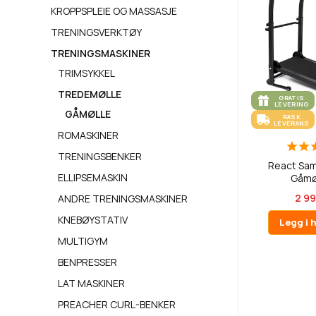
KROPPSPLEIE OG MASSASJE
TRENINGSVERKTØY
TRENINGSMASKINER
TRIMSYKKEL
TREDEMØLLE
GRATIS
LEVERING
GÅMØLLE
RASK
LEVERANS
ROMASKINER
TRENINGSBENKER
React Sa
ELLIPSEMASKIN
Gåmøl
2 99
ANDRE TRENINGSMASKINER
KNEBØYSTATIV
Legg i 
MULTIGYM
BENPRESSER
LAT MASKINER
PREACHER CURL-BENKER