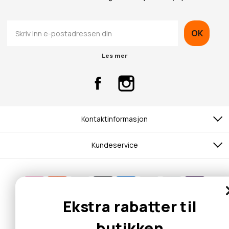
OK
Les mer
Kontaktinformasjon
Kundeservice
© 2026 Hobbybox.no
Ekstra rabatter til
butikken