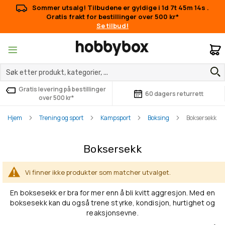
Sommer utsalg! Tilbudene er gyldige i
1d 7t 45m 14s
.
Gratis frakt for bestillinger over 500 kr*
Se tilbud!
M
Gratis levering på bestillinger
60 dagers returrett
over 500 kr*
Hjem
Trening og sport
Kampsport
Boksing
Boksersekk
Boksersekk
Vi finner ikke produkter som matcher utvalget.
En boksesekk er bra for mer enn å bli kvitt aggresjon. Med en
boksesekk kan du også trene styrke, kondisjon, hurtighet og
reaksjonsevne.