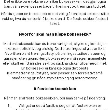
Det er ikke bare voksne som liker boksesekken, det gjør også
barn. vår sekker passer både til hjemmet og treningsstudioet.
Når du kjøper en boksesekk er det viktig å tenke på sekkens ulike
vekt og hva du har tenkt å bruke den til. De fleste sekker festes i
taket.
Hvorfor skal man kjøpe boksesekk?
Med en boksesekk kan du trene hurtighet, styrke og kondisjon
ekstremt effektivt og allsidig. Dette treningsutstyret er ikke
favoritten blant treningsutstyr på treningsstudioet, stuen og
garasjen uten grunn. Heng boksesekken i din egen mannehule
eller skaff en litt mindre sekk og säckhandskar til barnerommet.
En boksesekk er kanskje også det beste
hjemmetreningsutstyret, som passer selv for relativt små
områder og gir både styrketrening og aerob trening.
Å feste boksesekken
Når man skal feste boksesekken, bør man tenke på noen ting:
Viktigst er det å forsikre seg om at festekroken er