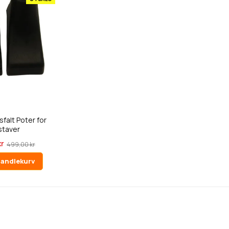
falt Poter for
staver
kr
499,00 kr
handlekurv