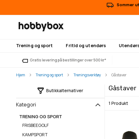
Sommer uts
Trening og sport
Fritid og utendørs
Utendørs
Gratis levering på bestillinger over 500 kr*
Hjem
Trening og sport
Treningsverktøy
Gåstaver
Gåstaver
Butikkalternativer
1
Produkt
Kategori
TRENING OG SPORT
FRISBEEGOLF
KAMPSPORT