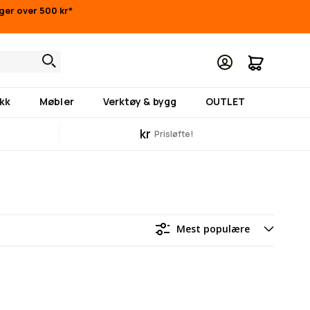
nger over 500 kr*
Min hand
kk
Møbler
Verktøy & bygg
OUTLET
kr
Prisløfte!