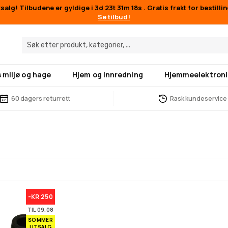
alg! Tilbudene er gyldige i
3d 23t 31m 18s
. Gratis frakt for bestilli
Se tilbud!
 miljø og hage
Hjem og innredning
Hjemmeelektroni
60 dagers returrett
Rask kundeservice
-KR 250
TIL 09.08
SOMMER
UTSALG