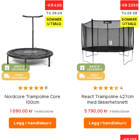
-KR 400
-KR 2200
TIL 09.08
TIL 09.08
SOMMER
SOMMER
UTSALG
UTSALG
GRATIS
GRATIS
LEVERING
LEVERING
RASK
RASK
LEVERANS
LEVERANS
8
4
Nordcore Trampoline Core
React Trampoline 427cm
100cm
med Sikkerhetsnett
1 090,00 kr
5 790,00 kr
1 490,00 kr
7 990,00 kr
Legg i handlekurv
Legg i handlekurv
-KR 109