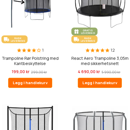
GRATIS
LEVERING
RASK
RASK
LEVERANS
LEVERANS
1
12
Trampoline Rør Polstring med
React Aero Trampoline 3,05m
Kantbeskyttelse
med sikkerhetsnett
199,00 kr
4 690,00 kr
299,00 kr
5 990,00 kr
Legg i handlekurv
Legg i handlekurv