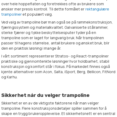
over hele hoppeflaten og foretrekkes ofte av brukere som
ønsker mer presis kontroll. Til dette formålet er
rektangulære
trampoliner
et populært valg.
Ved valg av trampoline bør man også se på rammekonstruksjon,
fjæringssystem og materialkvalitet. Galvaniserte stålrammer,
sterke fjærer og tykke beskyttelsesputer tyder på en
trampoline som er laget for langvarig bruk. Når trampolinen
passer til hagens størrelse, antall brukere og ønsket bruk, blir
den en praktisk løsning i mange år.
I vårt sortiment representerer Stratos- og React-trampoliner
praktiske og gjennomtenkte løsninger hvor holdbarhet, stabil
konstruksjon og komfort står i fokus. På markedet finnes også
kjente alternativer som Acon, Salta, iSport, Berg, Bellicon, FitNord
og Karhu.
Sikkerhet når du velger trampoline
Sikkerhet er en av de viktigste faktorene når man velger
trampoline. Flere konstruksjonsdetaljer spiller sammen for å
skape en trygg brukeropplevelse. Et sikkerhetsnett er en sentral