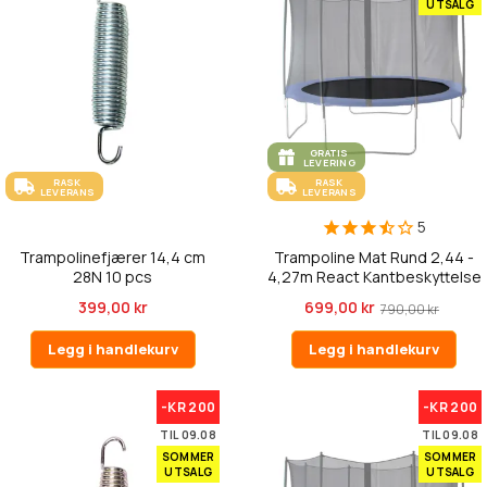
UTSALG
GRATIS
LEVERING
RASK
RASK
LEVERANS
LEVERANS
5
Trampolinefjærer 14,4 cm
Trampoline Mat Rund 2,44 -
28N 10 pcs
4,27m React Kantbeskyttelse
399,00 kr
699,00 kr
790,00 kr
Legg i handlekurv
Legg i handlekurv
-KR 200
-KR 200
TIL 09.08
TIL 09.08
SOMMER
SOMMER
UTSALG
UTSALG