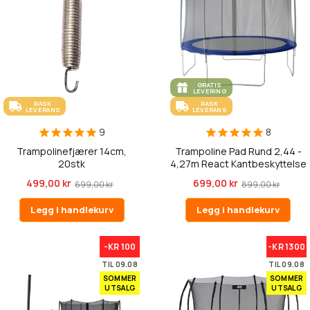
GRATIS
LEVERING
RASK
RASK
LEVERANS
LEVERANS
9
8
Trampolinefjærer 14cm,
Trampoline Pad Rund 2,44 -
20stk
4,27m React Kantbeskyttelse
499,00 kr
699,00 kr
699,00 kr
899,00 kr
Legg i handlekurv
Legg i handlekurv
-KR 100
-KR 1300
TIL 09.08
TIL 09.08
SOMMER
SOMMER
UTSALG
UTSALG