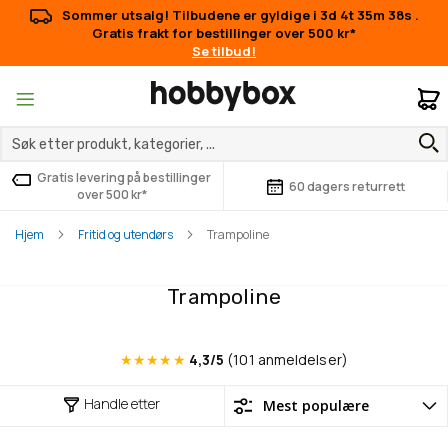
Sommer utsalg! Tilbudene er gyldige i
3d 4t 35m 37s
.
Gratis frakt for bestillinger over 500 kr*
Se tilbud!
M
Gratis levering på bestillinger
60 dagers returrett
over 500 kr*
Hjem
Fritid og utendørs
Trampoline
Trampoline
★★★★★
4,3/5
(101 anmeldelser)
Handle etter