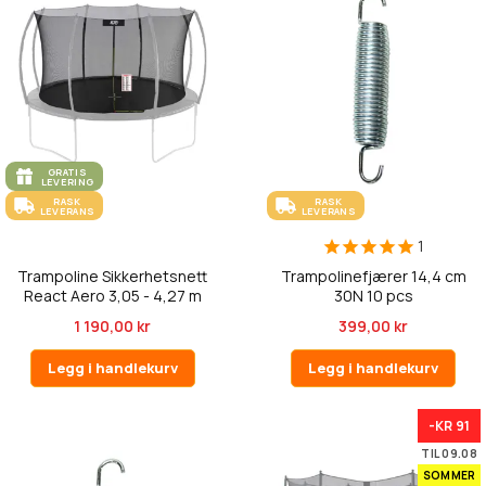
GRATIS
LEVERING
RASK
RASK
LEVERANS
LEVERANS
1
Trampoline Sikkerhetsnett
Trampolinefjærer 14,4 cm
React Aero 3,05 - 4,27 m
30N 10 pcs
1 190,00 kr
399,00 kr
Legg i handlekurv
Legg i handlekurv
-KR 91
TIL 09.08
SOMMER