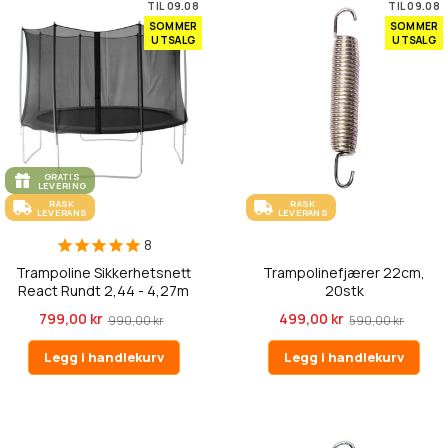
TIL 09.08
TIL 09.08
SOMMER
SOMMER
UTSALG
UTSALG
GRATIS
LEVERING
RASK
RASK
LEVERANS
LEVERANS
8
Trampoline Sikkerhetsnett
Trampolinefjærer 22cm,
React Rundt 2,44 - 4,27m
20stk
799,00 kr
499,00 kr
990,00 kr
590,00 kr
Legg i handlekurv
Legg i handlekurv