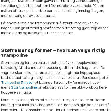
mange år. Materialer som galvanisert stål og værbestandige
tekstiler gjør at trampolinen tåler nordiske værforhold. På den
måten blir trampolinen ikke bare et midlertidig innslag i hagen,
men en varig del av uteområdet.
På lengre sikt bidrar trampolinen til å strukturere bruken av
hagen. Den gir et tydelig område for aktivitet og gjør uteplassen
mer levende og funksjonell for hele familien.
Størrelser og former – hvordan velge riktig
trampoline
Størrelsen og formen på trampolinen påvirker opplevelsen
betydelig. Mindre modeller passer godt i mindre hager eller for
yngre brukere, mens større trampoliner gir mer hoppeplass,
bedre stabilitet og mulighet for mer variert bruk. For eksempel er
Trampoline 3 meter
et balansert alternativ for mange hager,
mens
Stor trampoline
gir ekstra plass for mer aktiv bruk og flere
hoppere samtidig.
Formen spiller også en rolle. En rund trampoline leder brukeren
naturlig mot midten av hoppematten, noe som gjør den enklere å
kontrollere. Rektangulære modeller gir derimot en jevnere sprett