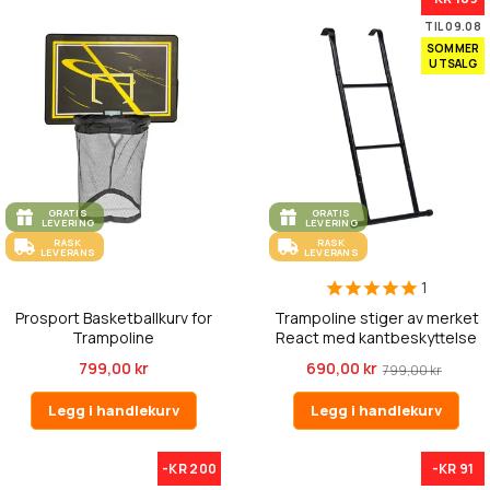
TIL 09.08
SOMMER
UTSALG
GRATIS
GRATIS
LEVERING
LEVERING
RASK
RASK
LEVERANS
LEVERANS
1
Prosport Basketballkurv for
Trampoline stiger av merket
Trampoline
React med kantbeskyttelse
799,00 kr
690,00 kr
799,00 kr
Legg i handlekurv
Legg i handlekurv
-KR 200
-KR 91