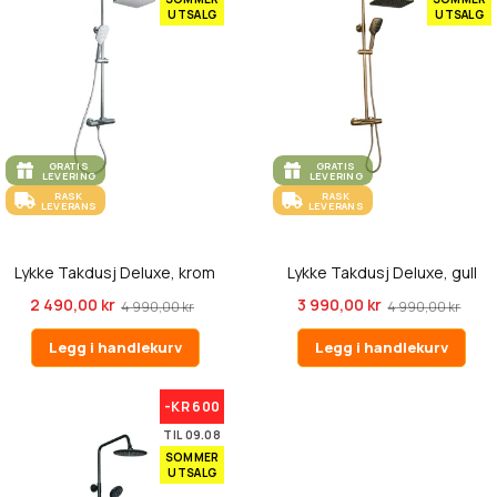
UTSALG
UTSALG
GRATIS
GRATIS
LEVERING
LEVERING
RASK
RASK
LEVERANS
LEVERANS
Lykke Takdusj Deluxe, krom
Lykke Takdusj Deluxe, gull
2 490,00 kr
3 990,00 kr
4 990,00 kr
4 990,00 kr
Legg i handlekurv
Legg i handlekurv
-KR 600
TIL 09.08
SOMMER
UTSALG