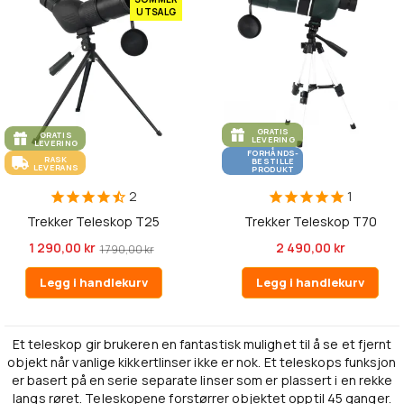
UTSALG
GRATIS
GRATIS
LEVERING
LEVERING
FORHÅNDS-
RASK
BESTILLE
LEVERANS
PRODUKT
2
1
Trekker Teleskop T25
Trekker Teleskop T70
1 290,00 kr
2 490,00 kr
1 790,00 kr
Legg i handlekurv
Legg i handlekurv
Et teleskop gir brukeren en fantastisk mulighet til å se et fjernt
objekt når vanlige kikkertlinser ikke er nok. Et teleskops funksjon
er basert på en serie separate linser som er plassert i en rekke
langs røret. Teleskopene forstørrer objektet opptil 45 ganger.