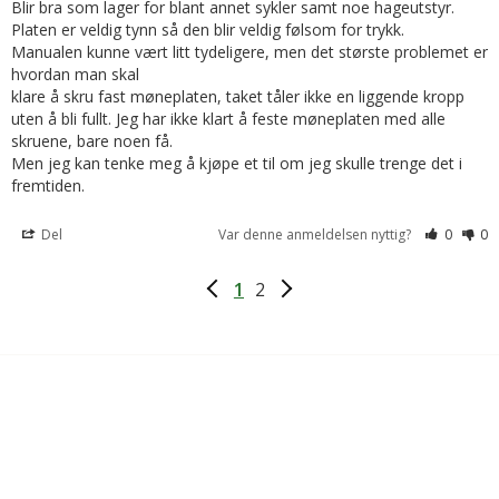
Blir bra som lager for blant annet sykler samt noe hageutstyr.

Platen er veldig tynn så den blir veldig følsom for trykk.

Manualen kunne vært litt tydeligere, men det største problemet er 
hvordan man skal 

klare å skru fast møneplaten, taket tåler ikke en liggende kropp 
uten å bli fullt. Jeg har ikke klart å feste møneplaten med alle 
skruene, bare noen få.

Men jeg kan tenke meg å kjøpe et til om jeg skulle trenge det i 
fremtiden.
Del
Var denne anmeldelsen nyttig?
0
0
1
2