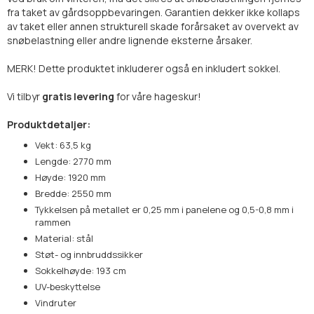
fra taket av gårdsoppbevaringen. Garantien dekker ikke kollaps
av taket eller annen strukturell skade forårsaket av overvekt av
snøbelastning eller andre lignende eksterne årsaker.
MERK! Dette produktet inkluderer også en inkludert sokkel.
Vi tilbyr
gratis levering
for våre hageskur!
Produktdetaljer:
Vekt: 63,5 kg
Lengde: 2770 mm
Høyde: 1920 mm
Bredde: 2550 mm
Tykkelsen på metallet er 0,25 mm i panelene og 0,5-0,8 mm i
rammen
Material: stål
Støt- og innbruddssikker
Sokkelhøyde: 193 cm
UV-beskyttelse
Vindruter