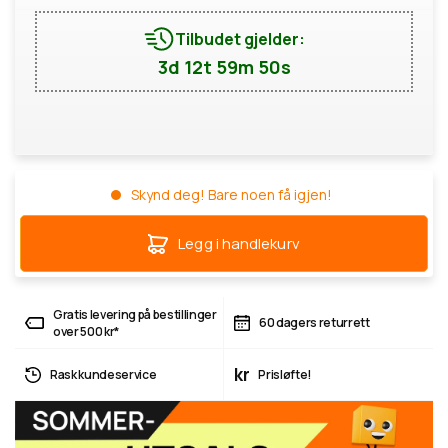
Tilbudet gjelder:
3d 12t 59m 49s
Skynd deg! Bare noen få igjen!
Legg i handlekurv
Gratis levering på bestillinger
60 dagers returrett
over 500 kr*
kr
Rask kundeservice
Prisløfte!