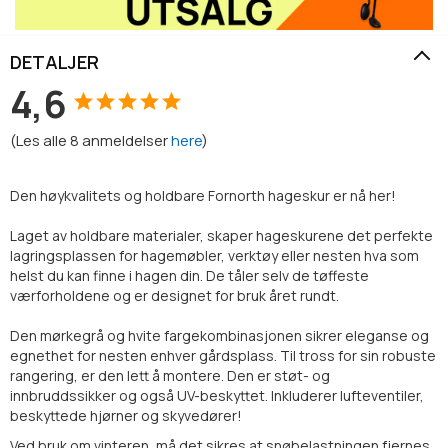
DETALJER
4,6
(
Les alle
8
anmeldelser
here
)
Den høykvalitets og holdbare Fornorth hageskur er nå her!
Laget av holdbare materialer, skaper hageskurene det perfekte
lagringsplassen for hagemøbler, verktøy eller nesten hva som
helst du kan finne i hagen din. De tåler selv de tøffeste
værforholdene og er designet for bruk året rundt.
Den mørkegrå og hvite fargekombinasjonen sikrer eleganse og
egnethet for nesten enhver gårdsplass. Til tross for sin robuste
rangering, er den lett å montere. Den er støt- og
innbruddssikker og også UV-beskyttet. Inkluderer lufteventiler,
beskyttede hjørner og skyvedører!
Ved bruk om vinteren, må det sikres at snøbelastningen fjernes