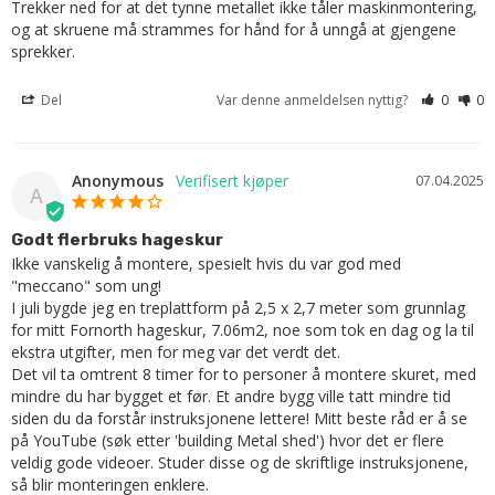
Trekker ned for at det tynne metallet ikke tåler maskinmontering, 
og at skruene må strammes for hånd for å unngå at gjengene 
sprekker.
Del
Var denne anmeldelsen nyttig?
0
0
Anonymous
07.04.2025
A
Godt flerbruks hageskur
Ikke vanskelig å montere, spesielt hvis du var god med 
"meccano" som ung! 

I juli bygde jeg en treplattform på 2,5 x 2,7 meter som grunnlag 
for mitt Fornorth hageskur, 7.06m2, noe som tok en dag og la til 
ekstra utgifter, men for meg var det verdt det.

Det vil ta omtrent 8 timer for to personer å montere skuret, med 
mindre du har bygget et før. Et andre bygg ville tatt mindre tid 
siden du da forstår instruksjonene lettere! Mitt beste råd er å se 
på YouTube (søk etter 'building Metal shed') hvor det er flere 
veldig gode videoer. Studer disse og de skriftlige instruksjonene, 
så blir monteringen enklere.
