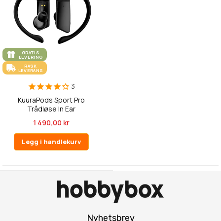
GRATIS
LEVERING
RASK
LEVERANS
3
KuuraPods Sport Pro
Trådløse In Ear
Hodetelefoner
1 490,00 kr
Legg i handlekurv
Nyhetsbrev