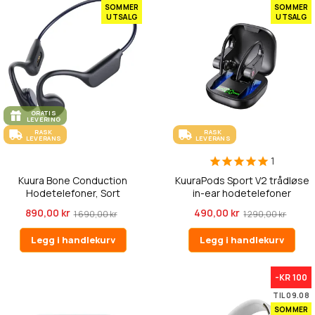
SOMMER
SOMMER
UTSALG
UTSALG
GRATIS
LEVERING
RASK
RASK
LEVERANS
LEVERANS
1
Kuura Bone Conduction
KuuraPods Sport V2 trådløse
Hodetelefoner, Sort
in-ear hodetelefoner
890,00 kr
490,00 kr
1 690,00 kr
1 290,00 kr
Legg i handlekurv
Legg i handlekurv
-KR 100
TIL 09.08
SOMMER