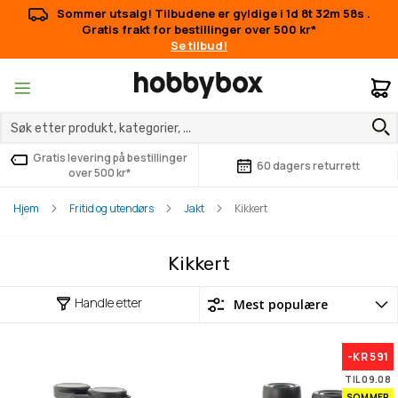
Sommer utsalg! Tilbudene er gyldige i
1d 8t 32m 58s
.
Gratis frakt for bestillinger over 500 kr*
Se tilbud!
M
Gratis levering på bestillinger
60 dagers returrett
over 500 kr*
Hjem
Fritid og utendørs
Jakt
Kikkert
Kikkert
Handle etter
-KR 591
TIL 09.08
SOMMER