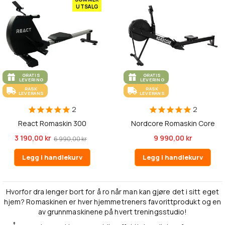
UTSALG
GRATIS
GRATIS
LEVERING
LEVERING
RASK
RASK
LEVERANS
LEVERANS
2
2
React Romaskin 300
Nordcore Romaskin Core
3 190,00 kr
9 990,00 kr
6 990,00 kr
Legg i handlekurv
Legg i handlekurv
Hvorfor dra lenger bort for å ro når man kan gjøre det i sitt eget
hjem? Romaskinen er hver hjemmetreners favorittprodukt og en
av grunnmaskinene på hvert treningsstudio!