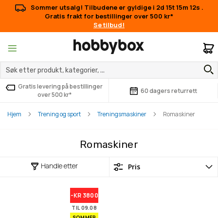
Sommer utsalg! Tilbudene er gyldige i
2d 15t 15m 12s
.
Gratis frakt for bestillinger over 500 kr*
Se tilbud!
M
Gratis levering på bestillinger
60 dagers returrett
over 500 kr*
Hjem
Trening og sport
Treningsmaskiner
Romaskiner
Romaskiner
Handle etter
-KR 3800
TIL 09.08
SOMMER