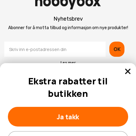
Nyhetsbrev
Abonner for å motta tilbud og informasjon om nye produkter!
OK
Les mer
Ekstra rabatter til
butikken
Kontaktinformasjon
Ja takk
Kundeservice