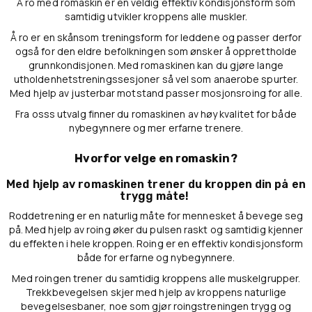
Å ro med romaskin er en veldig effektiv kondisjonsform som
samtidig utvikler kroppens alle muskler.
Å ro er en skånsom treningsform for leddene og passer derfor
også for den eldre befolkningen som ønsker å opprettholde
grunnkondisjonen. Med romaskinen kan du gjøre lange
utholdenhetstreningssesjoner så vel som anaerobe spurter.
Med hjelp av justerbar motstand passer mosjonsroing for alle.
Fra osss utvalg finner du romaskinen av høy kvalitet for både
nybegynnere og mer erfarne trenere.
Hvorfor velge en romaskin?
Med hjelp av romaskinen trener du kroppen din på en
trygg måte!
Roddetrening er en naturlig måte for mennesket å bevege seg
på. Med hjelp av roing øker du pulsen raskt og samtidig kjenner
du effekten i hele kroppen. Roing er en effektiv kondisjonsform
både for erfarne og nybegynnere.
Med roingen trener du samtidig kroppens alle muskelgrupper.
Trekkbevegelsen skjer med hjelp av kroppens naturlige
bevegelsesbaner, noe som gjør roingstreningen trygg og