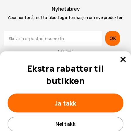
Nyhetsbrev
Abonner for å motta tilbud og informasjon om nye produkter!
OK
Les mer
Ekstra rabatter til
butikken
Kontaktinformasjon
Ja takk
Kundeservice
Nei takk