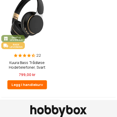
GRATIS
LEVERING
RASK
LEVERANS
22
Kuura Bass Trådløse
Hodetelefoner, Svart
799,00 kr
Legg i handlekurv