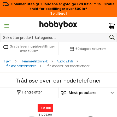
Sommer utsalg! Tilbudene er gyldige i
2d 16t 35m 1s
. Gratis
frakt for bestillinger over 500 kr*
Se tilbud!
M
Gratis levering på bestillinger
60 dagers returrett
over 500 kr*
Hjem
Hjemmeelektronikk
Audio & hifi
Trådløse hodetelefoner
Trådløse over-ear hodetelefoner
Trådløse over-ear hodetelefoner
Handle etter
-KR 100
TIL 09.08