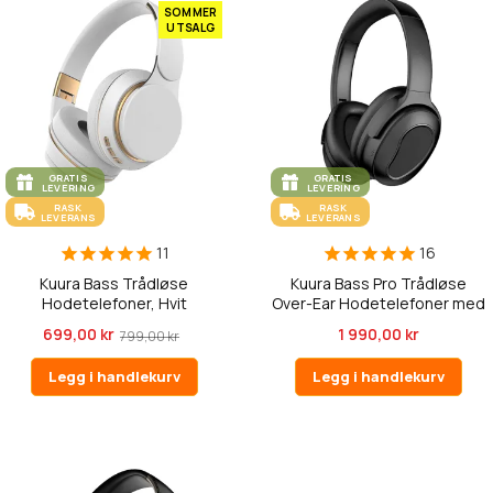
SOMMER
UTSALG
GRATIS
GRATIS
LEVERING
LEVERING
RASK
RASK
LEVERANS
LEVERANS
11
16
Kuura Bass Trådløse
Kuura Bass Pro Trådløse
Hodetelefoner, Hvit
Over-Ear Hodetelefoner med
ANC
699,00 kr
1 990,00 kr
799,00 kr
Legg i handlekurv
Legg i handlekurv