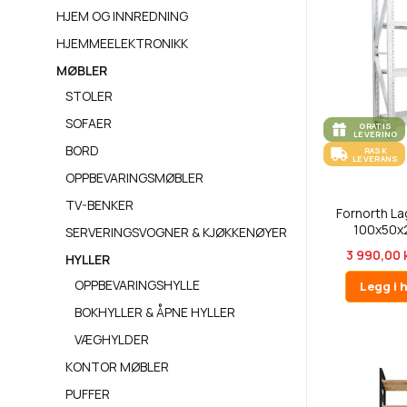
HJEM OG INNREDNING
HJEMMEELEKTRONIKK
MØBLER
STOLER
SOFAER
GRATIS
LEVERING
BORD
RASK
LEVERANS
OPPBEVARINGSMØBLER
TV-BENKER
Fornorth La
100x50x
SERVERINGSVOGNER & KJØKKENØYER
3 990,00 
HYLLER
OPPBEVARINGSHYLLE
Legg i 
BOKHYLLER & ÅPNE HYLLER
VÆGHYLDER
KONTOR MØBLER
PUFFER