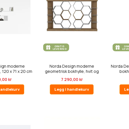
GRATIS
GR
LEVERING
LEV
sign moderne
Norda Design moderne
Norda De
, 120 x 71 x 20 cm
geometrisk bokhylle, hvit og
bokhy
...
valnø...
,00 kr
7 290,00 kr
handlekurv
Legg i handlekurv
Le