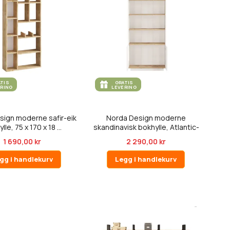
ATIS
GRATIS
ERING
LEVERING
sign moderne safir-eik
Norda Design moderne
lle, 75 x 170 x 18 ...
skandinavisk bokhylle, Atlantic-
fu...
1 690,00 kr
2 290,00 kr
gg i handlekurv
Legg i handlekurv