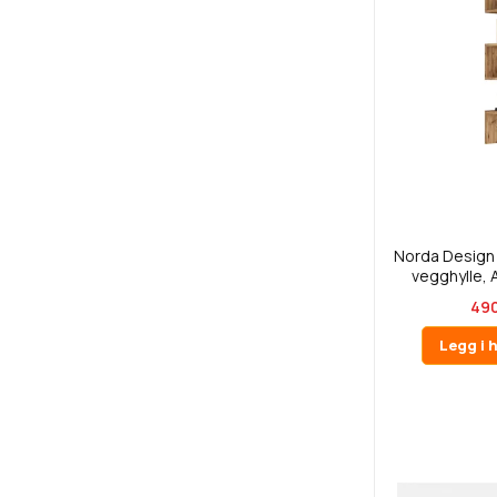
Norda Design
vegghylle, At
490
Legg i 