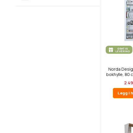
GRATIS
LEVERING
Norda Desig
bokhylle, 80 c
2 49
Legg i 