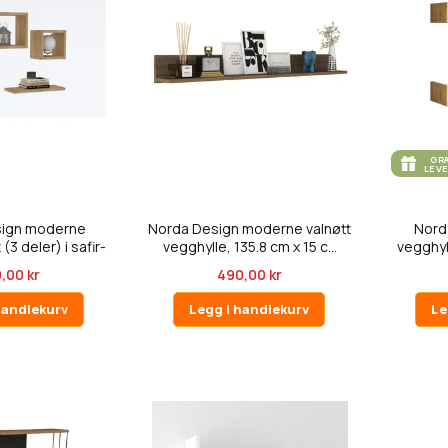
GR
LEV
sign moderne
Norda Design moderne valnøtt
Nord
(3 deler) i safir-
vegghylle, 135.8 cm x 15 c...
vegghyll
ei...
,00 kr
490,00 kr
handlekurv
Legg i handlekurv
Le