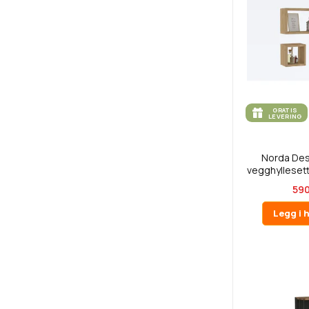
GRATIS
LEVERING
Norda De
vegghyllesett 
590
Legg i 