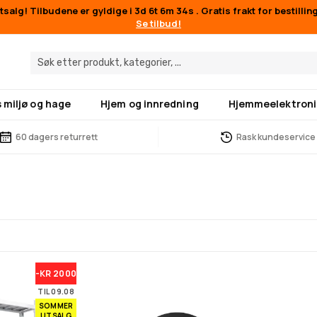
salg! Tilbudene er gyldige i
3d 6t 6m 33s
. Gratis frakt for bestilli
Se tilbud!
 miljø og hage
Hjem og innredning
Hjemmeelektroni
60 dagers returrett
Rask kundeservice
-KR 2000
TIL 09.08
SOMMER
UTSALG