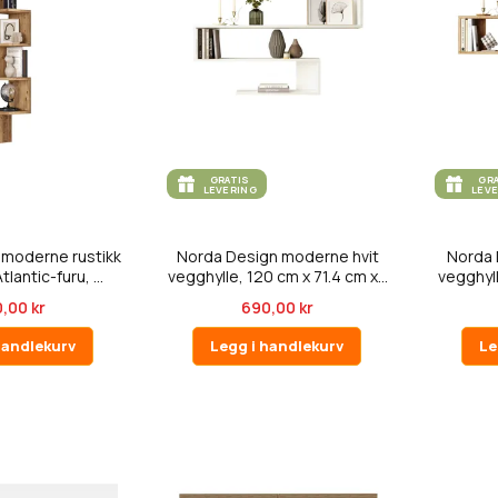
GRATIS
GR
LEVERING
LEV
 moderne rustikk
Norda Design moderne hvit
Norda 
lantic-furu, ...
vegghylle, 120 cm x 71.4 cm x...
vegghyll
,00 kr
690,00 kr
handlekurv
Legg i handlekurv
Le