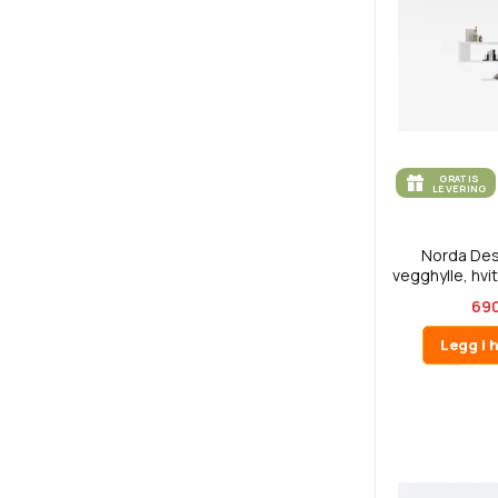
GRATIS
LEVERING
Norda De
vegghylle, hvit
690
Legg i 