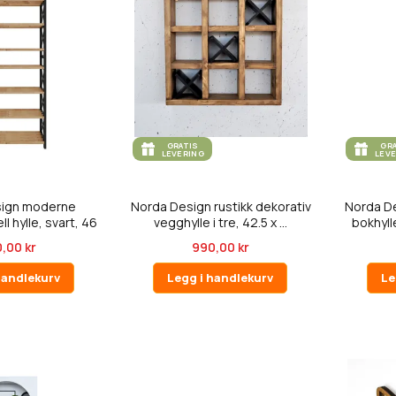
GRATIS
GR
LEVERING
LEV
sign moderne
Norda Design rustikk dekorativ
Norda De
l hylle, svart, 46
vegghylle i tre, 42.5 x ...
bokhyll
...
,00 kr
990,00 kr
handlekurv
Legg i handlekurv
Le