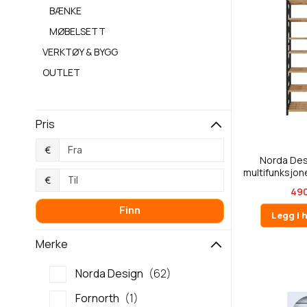
BÆNKE
MØBELSETT
VERKTØY & BYGG
OUTLET
Pris
€
Norda De
multifunksjonel
€
490
Finn
Legg i 
Merke
Norda Design
62
Fornorth
1