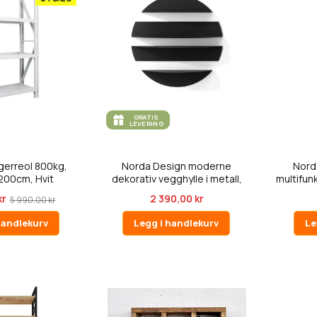
GRATIS
LEVERING
gerreol 800kg,
Norda Design moderne
Nord
200cm, Hvit
dekorativ vegghylle i metall,
multifunk
svar...
kr
2 390,00 kr
5 990,00 kr
handlekurv
Legg i handlekurv
Le