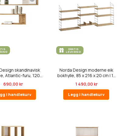
ATIS
GRATIS
ERING
LEVERING
Design skandinavisk
Norda Design moderne eik
e, Atlantic-furu, 120...
bokhylle, 85 x 216 x 20 cm | 1...
690,00 kr
1 490,00 kr
gg i handlekurv
Legg i handlekurv