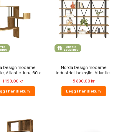
ATIS
GRATIS
ERING
LEVERING
a Design moderne
Norda Design moderne
e, Atlantic-furu, 60 x
industriell bokhylle, Atlantic-
109...
fur...
1 190,00 kr
5 890,00 kr
gg i handlekurv
Legg i handlekurv