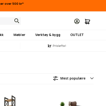
nger over 500 kr*
Min hand
kk
Møbler
Verktøy & bygg
OUTLET
kr
Prisløfte!