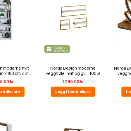
GRATIS
LEVERING
n moderne hvit
Norda Design moderne
Norda De
m x 180 cm x 31...
vegghylle, hvit og gull, 100%
vegghyl
mela...
0,00 kr
1 290,00 kr
handlekurv
Legg i handlekurv
Le