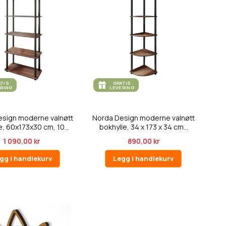
ATIS
GRATIS
ERING
LEVERING
sign moderne valnøtt
Norda Design moderne valnøtt
e, 60x173x30 cm, 10...
bokhylle, 34 x 173 x 34 cm...
1 090,00 kr
890,00 kr
gg i handlekurv
Legg i handlekurv