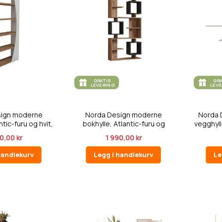
GRATIS
GR
LEVERING
LEV
sign moderne
Norda Design moderne
Norda 
ntic-furu og hvit,
bokhylle, Atlantic-furu og
vegghylle
1...
antrasi...
0,00 kr
1 990,00 kr
handlekurv
Legg i handlekurv
Le