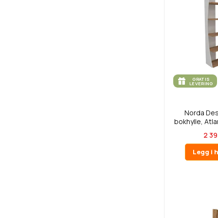
GRATIS
LEVERING
Norda De
bokhylle, Atla
2 39
Legg i 