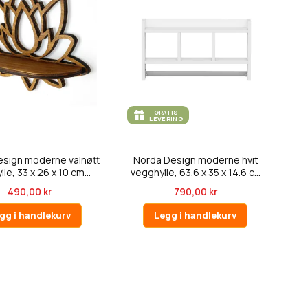
GRATIS
LEVERING
sign moderne valnøtt
Norda Design moderne hvit
le, 33 x 26 x 10 cm...
vegghylle, 63.6 x 35 x 14.6 c...
490,00 kr
790,00 kr
gg i handlekurv
Legg i handlekurv