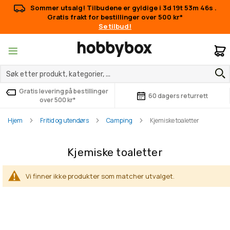
Sommer utsalg! Tilbudene er gyldige i
3d 19t 53m 46s
.
Gratis frakt for bestillinger over 500 kr*
Se tilbud!
M
Gratis levering på bestillinger
60 dagers returrett
over 500 kr*
Hjem
Fritid og utendørs
Camping
Kjemiske toaletter
Kjemiske toaletter
Vi finner ikke produkter som matcher utvalget.