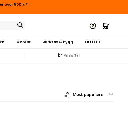
ger over 500 kr*
Min hand
kk
Møbler
Verktøy & bygg
OUTLET
kr
Prisløfte!