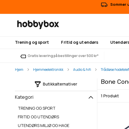
Sommer ut
Trening og sport
Fritid og utendørs
Utendørs
Gratis levering på bestillinger over 500 kr*
Hjem
Hjemmeelektronikk
Audio & hifi
Trådløse hodetele
Bone Con
Butikkalternativer
1
Produkt
Kategori
TRENING OG SPORT
FRITID OG UTENDØRS
UTENDØRS MILJØ OG HAGE