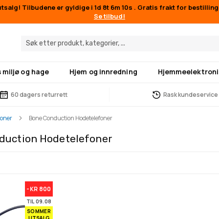
salg! Tilbudene er gyldige i
1d 8t 6m 10s
. Gratis frakt for bestillin
Se tilbud!
 miljø og hage
Hjem og innredning
Hjemmeelektroni
60 dagers returrett
Rask kundeservice
foner
Bone Conduction Hodetelefoner
duction Hodetelefoner
-KR 800
TIL 09.08
SOMMER
UTSALG