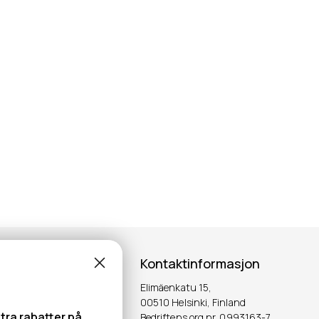
Kontaktinformasjon
Elimäenkatu 15,
00510 Helsinki, Finland
tra rabatter på
Bedriftens org.nr. 0993163-7