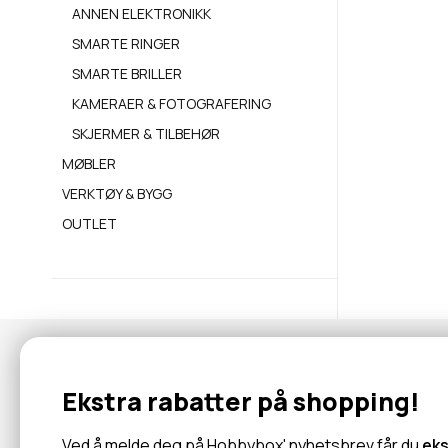
ANNEN ELEKTRONIKK
SMARTE RINGER
SMARTE BRILLER
KAMERAER & FOTOGRAFERING
SKJERMER & TILBEHØR
MØBLER
VERKTØY & BYGG
OUTLET
Nyhetsbrev
Ekstra rabatter på shopping!
Abonner for å motta tilbud og informasjon om nye produkter!
Ved å melde deg på Hobbybox' nyhetsbrev får du
eks