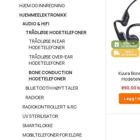
HJEM OG INNREDNING
HJEMMEELEKTRONIKK
AUDIO & HIFI
TRÅDLØSE HODETELEFONER
TRÅDLØSE IN EAR
GRATIS
LEVERING
HODETELEFONER
RASK
LEVERANS
TRÅDLØSE OVER-EAR
HODETELEFONER
BONE CONDUCTION
Kuura Bon
HODETELEFONER
Hodetele
890,00 k
BLUETOOTH HØYTTALER
RADIOER
Legg i 
RADIOKONTROLLERT & RC
UV STERILISATOR
SMARTKLOKKE
MOBILTELEFONER FOR ELDRE