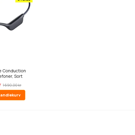
e Conduction
foner, Sort
r
1 690,00 kr
handlekurv