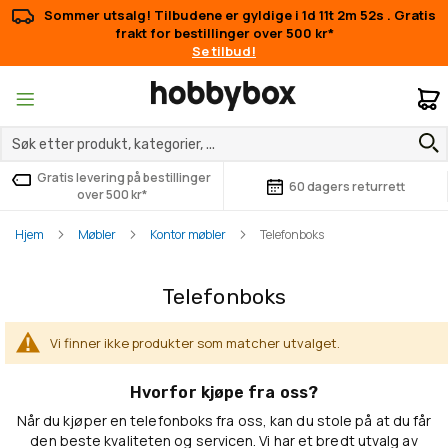
Sommer utsalg! Tilbudene er gyldige i
1d 11t 2m 52s
. Gratis
frakt for bestillinger over 500 kr*
Se tilbud!
M
Gratis levering på bestillinger
60 dagers returrett
over 500 kr*
Hjem
Møbler
Kontor møbler
Telefonboks
Telefonboks
Vi finner ikke produkter som matcher utvalget.
Hvorfor kjøpe fra oss?
Når du kjøper en telefonboks fra oss, kan du stole på at du får
den beste kvaliteten og servicen. Vi har et bredt utvalg av