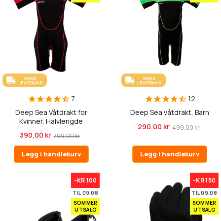
RASK
RASK
LEVERANS
LEVERANS
7
12
Deep Sea Våtdrakt for
Deep Sea våtdrakt, Barn
Kvinner, Halvlengde
290,00 kr
499,00 kr
390,00 kr
799,00 kr
Legg i handlekurv
Legg i handlekurv
-KR 100
-KR 150
TIL 09.08
TIL 09.08
SOMMER
SOMMER
UTSALG
UTSALG