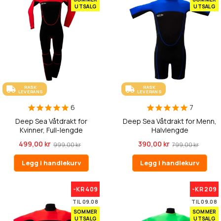
UTSALG
UTSALG
RASK
RASK
LEVERANS
LEVERANS
6
7
Deep Sea Våtdrakt for
Deep Sea Våtdrakt for Menn,
Kvinner, Full-lengde
Halvlengde
499,00 kr
390,00 kr
999,00 kr
799,00 kr
Legg i handlekurv
Legg i handlekurv
-KR 409
-KR 209
TIL 09.08
TIL 09.08
SOMMER
SOMMER
UTSALG
UTSALG