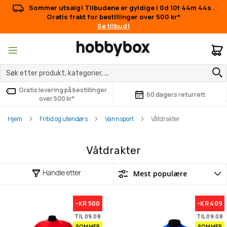
Sommer utsalg! Tilbudene er gyldige i
0d 10t 44m 44s
.
Gratis frakt for bestillinger over 500 kr*
Se tilbud!
M
Gratis levering på bestillinger
60 dagers returrett
over 500 kr*
Hjem
Fritid og utendørs
Vannsport
Våtdrakter
Våtdrakter
Handle etter
-KR 500
-KR 409
TIL 09.08
TIL 09.08
SOMMER
SOMMER