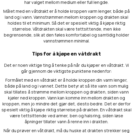
har valget mellom medium eller full lengde.
Målet med en våtdrakt er å holde kroppen varm lenger, både på
land og i vann. Vannstrømmen mellom kroppen og drakten skal
holdes til et minimum. Så det er spesielt viktig å kjøpe riktig
størrelse. Våtdrakten skal være tettsittende, men ikke
begrensende, slik at den føles komfortabel og samtidig holder
vannstrømmen minimal.
Tips for å kjøpe en våtdrakt
Det er noen viktige ting å tenke på når du kjøper en våtdrakt. Vi
går gjennom de viktigste punktene nedenfor:
Formålet med en våtdrakt er å holde kroppen din varm lenger,
både på land og i vannet. Dette betyr at så lite vann som mulig
skal tillates å strømme mellom kroppen og drakten, siden vann
kjøler ned kroppen. Vann kan komme inn mellom drakten og
kroppen, men jo mindre det gjør det, desto bedre. Det er derfor
spesielt viktig å kjøpe riktig størrelse på drakten. En våtdrakt skal
være tettsittende ved armer, ben og halsring, siden løse
åpninger tillater vann å renne inn i drakten.
Når du prøver en våtdrakt, må du huske at drakten strekker seg