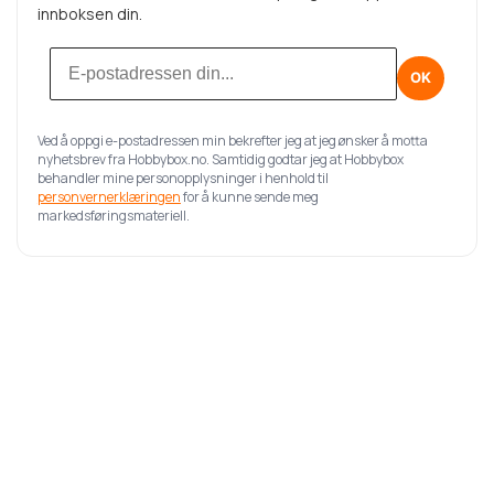
innboksen din.
OK
Ved å oppgi e-postadressen min bekrefter jeg at jeg ønsker å motta
nyhetsbrev fra Hobbybox.no. Samtidig godtar jeg at Hobbybox
behandler mine personopplysninger i henhold til
personvernerklæringen
for å kunne sende meg
markedsføringsmateriell.