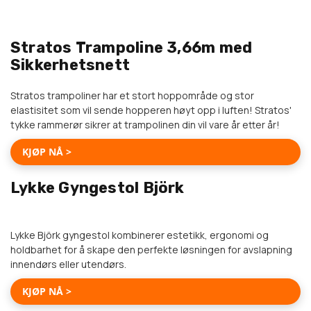
MÅNEDENS SUPERDEALS
Stratos Trampoline 3,66m med
KAMPANJPRIS! ENDAST
Sikkerhetsnett
6790 KR
7290 KR
Stratos trampoliner har et stort hoppområde og stor
-500 KR
elastisitet som vil sende hopperen høyt opp i luften! Stratos'
tykke rammerør sikrer at trampolinen din vil vare år etter år!
KJØP NÅ >
Lykke Gyngestol Björk
KAMPANJPRIS! ENDAST
1990 KR
4990 KR
Lykke Björk gyngestol kombinerer estetikk, ergonomi og
-3000 KR
holdbarhet for å skape den perfekte løsningen for avslapning
innendørs eller utendørs.
KJØP NÅ >
REACT AERO TRAMPOLINE 3,96M MED