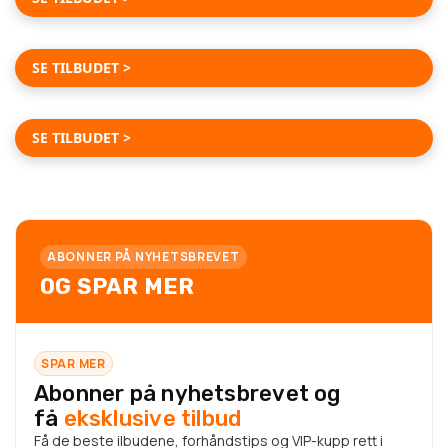
TREDEMØLLE
FRA 2 090,-
OPPTIL -60%
SE TILBUDET >
MANUALER
FRA 190,-
OPPTIL -60%
SE TILBUDET >
Se også alle OUTLET-kupp >
ABONNER PÅ NYHETSBREVET
OG SPAR MER
SPAR MER
Abonner på nyhetsbrevet og
få
eksklusive tilbud
Få de beste ilbudene, forhåndstips og VIP-kupp rett i