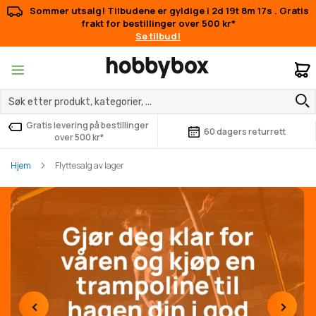
Sommer utsalg! Tilbudene er gyldige i
2d 19t 8m 16s
. Gratis
frakt for bestillinger over 500 kr*
Se tilbud!
M
Gratis levering på bestillinger
60 dagers returrett
over 500 kr*
Hjem
Flyttesalg av lager
‹
›