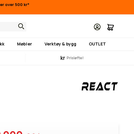
ger over 500 kr*
Min hand
kk
Møbler
Verktøy & bygg
OUTLET
kr
Prisløfte!