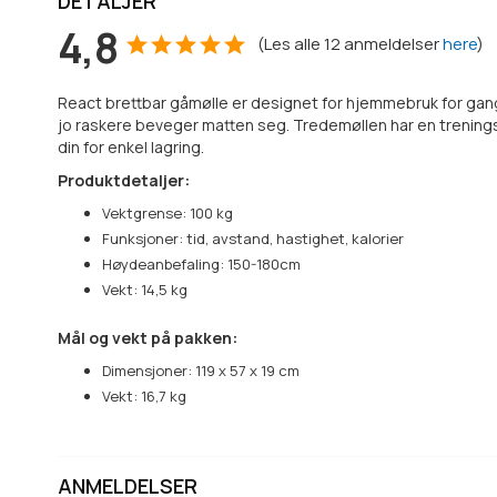
DETALJER
4,8
(
Les alle
12
anmeldelser
here
)
React brettbar gåmølle er designet for hjemmebruk for gange e
jo raskere beveger matten seg. Tredemøllen har en trenings
din for enkel lagring.
Produktdetaljer:
Vektgrense: 100 kg
Funksjoner: tid, avstand, hastighet, kalorier
Høydeanbefaling: 150-180cm
Vekt: 14,5 kg
Mål og vekt på pakken:
Dimensjoner: 119 x 57 x 19 cm
Vekt: 16,7 kg
ANMELDELSER