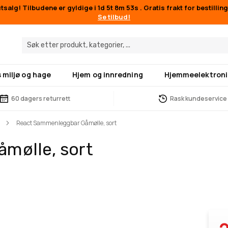
salg! Tilbudene er gyldige i
1d 5t 8m 52s
. Gratis frakt for bestillin
Se tilbud!
 miljø og hage
Hjem og innredning
Hjemmeelektroni
60 dagers returrett
Rask kundeservice
React Sammenleggbar Gåmølle, sort
mølle, sort