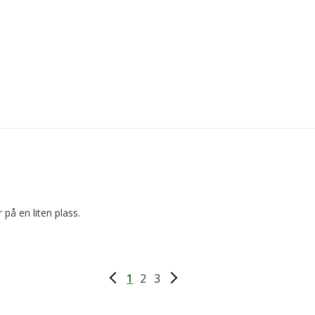
 på en liten plass.
1
2
3