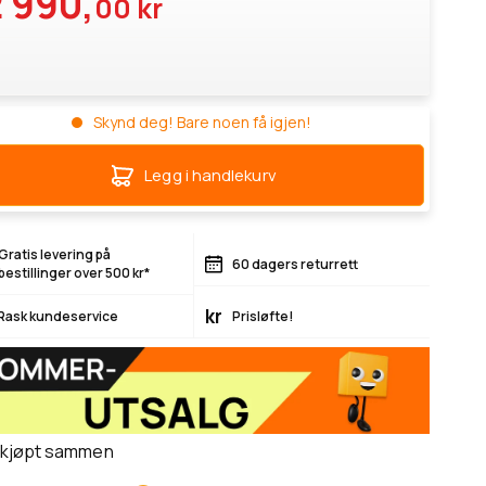
 990,
00 kr
Skynd deg! Bare noen få igjen!
Legg i handlekurv
Gratis levering på
60 dagers returrett
bestillinger over 500 kr*
kr
Rask kundeservice
Prisløfte!
 kjøpt sammen