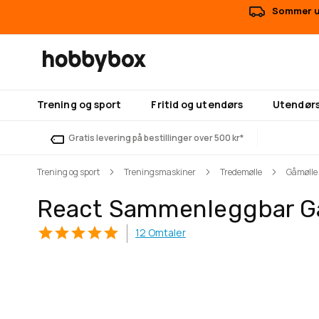
Sommer ut
Trening og sport
Fritid og utendørs
Utendørs
Gratis levering på bestillinger over 500 kr*
Trening og sport
Treningsmaskiner
Tredemølle
Gåmølle
React Sammenleggbar Gå
12
Omtaler
Gå
Gå
til
til