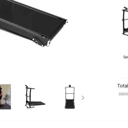
Sa
G
Tota
3889