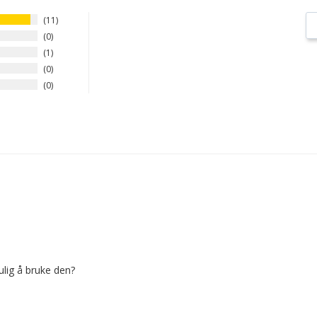
11
0
1
0
0
ulig å bruke den?
