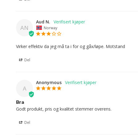
Aud N.
AN
Norway
Virker effektiv da jeg må ta i for og gåx/løpe. Motstand
Del
Anonymous
A
Bra
Godt produkt, pris og kvalitet stemmer overens.
Del