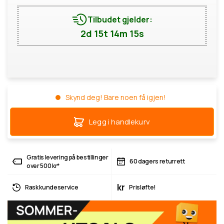
Tilbudet gjelder:
2d 15t 14m 14s
Skynd deg! Bare noen få igjen!
Legg i handlekurv
Gratis levering på bestillinger
60 dagers returrett
over 500 kr*
kr
Rask kundeservice
Prisløfte!