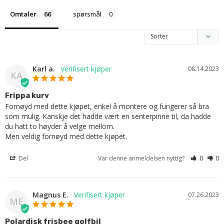
Omtaler
spørsmål
Karl a.
08.14.2023
KA
Frippa kurv
Fornøyd med dette kjøpet, enkel å montere og fungerer så bra 
som mulig. Kanskje det hadde vært en senterpinne til, da hadde 
du hatt to høyder å velge mellom.

Men veldig fornøyd med dette kjøpet.
Del
Var denne anmeldelsen nyttig?
0
0
Magnus E.
07.26.2023
ME
Polardisk frisbee golfbil