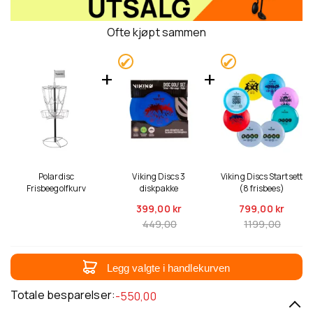
Ofte kjøpt sammen
Polardisc
Viking Discs 3
Viking Discs Startsett
Frisbeegolfkurv
diskpakke
(8 frisbees)
399,
00 kr
799,
00 kr
449,00
1199,00
Legg valgte i handlekurven
Totale besparelser:
-550,00