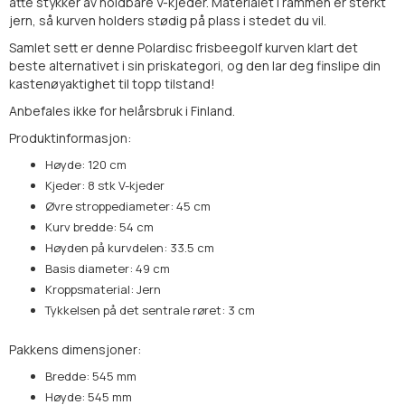
åtte stykker av holdbare V-kjeder. Materialet i rammen er sterkt
jern, så kurven holders stødig på plass i stedet du vil.
Samlet sett er denne Polardisc frisbeegolf kurven klart det
beste alternativet i sin priskategori, og den lar deg finslipe din
kastenøyaktighet til topp tilstand!
Anbefales ikke for helårsbruk i Finland.
Produktinformasjon:
Høyde: 120 cm
Kjeder: 8 stk V-kjeder
Øvre stroppediameter: 45 cm
Kurv bredde: 54 cm
Høyden på kurvdelen: 33.5 cm
Basis diameter: 49 cm
Kroppsmaterial: Jern
Tykkelsen på det sentrale røret: 3 cm
Pakkens dimensjoner:
Bredde: 545 mm
Høyde: 545 mm