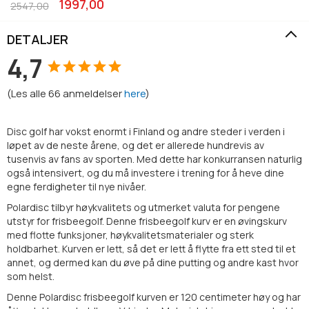
1997,00
2547,00
DETALJER
4,7
(
Les alle
66
anmeldelser
here
)
Disc golf har vokst enormt i Finland og andre steder i verden i
løpet av de neste årene, og det er allerede hundrevis av
tusenvis av fans av sporten. Med dette har konkurransen naturlig
også intensivert, og du må investere i trening for å heve dine
egne ferdigheter til nye nivåer.
Polardisc tilbyr høykvalitets og utmerket valuta for pengene
utstyr for frisbeegolf. Denne frisbeegolf kurv er en øvingskurv
med flotte funksjoner, høykvalitetsmaterialer og sterk
holdbarhet. Kurven er lett, så det er lett å flytte fra ett sted til et
annet, og dermed kan du øve på dine putting og andre kast hvor
som helst.
Denne Polardisc frisbeegolf kurven er 120 centimeter høy og har