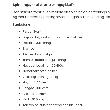
Spinningsykkel eller treningsykkel?
Den største forskjellen mellom en spinning og en trenings s
og mer i racerstil. Spinning sykler er også ofte stivere og 
Funksjoner
Farge: Svart
Display: tid, avstand, hastighet, kalorier
Resistor Justering
Bremse
13kg motstandshjul
Trinnløs motstandsjustering
Høydeanbefaling: 150-190cm
Justerbart sete og bar
Vektbegrensning 120kg
Høyde: 1150mm
Lengde: 1005mm
Bredde: 495mm
Vekt: 30.65 kg
Telefon og drikkeflaskeholder inkludert