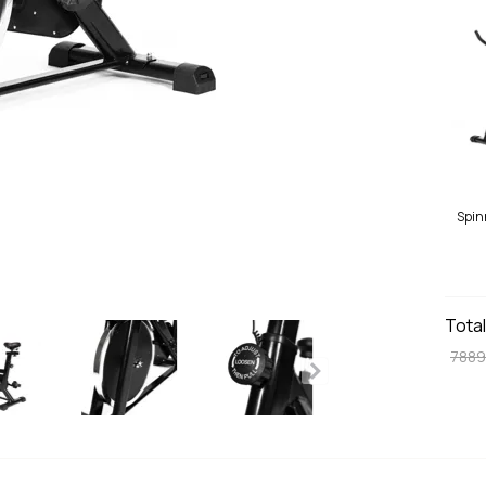
Spin
Tota
7889