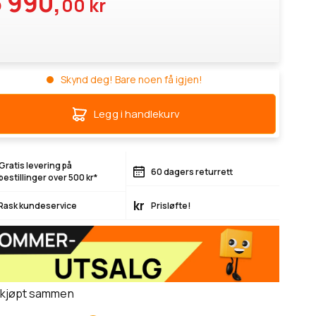
 990,
00 kr
Skynd deg! Bare noen få igjen!
Legg i handlekurv
Gratis levering på
60 dagers returrett
bestillinger over 500 kr*
kr
Rask kundeservice
Prisløfte!
 kjøpt sammen