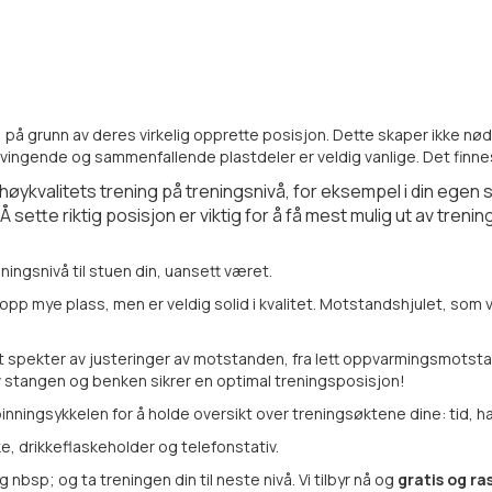
, på grunn av deres virkelig opprette posisjon. Dette skaper ikke nø
 svingende og sammenfallende plastdeler er veldig vanlige. Det finn
høykvalitets trening på treningsnivå, for eksempel i din egen
sette riktig posisjon er viktig for å få mest mulig ut av trenin
ingsnivå til stuen din, uansett været.
pp mye plass, men er veldig solid i kvalitet. Motstandshjulet, som vei
 spekter av justeringer av motstanden, fra lett oppvarmingsmotst
v stangen og benken sikrer en optimal treningsposisjon!
ningsykkelen for å holde oversikt over treningsøktene dine: tid, ha
, drikkeflaskeholder og telefonstativ.
 nbsp; og ta treningen din til neste nivå. Vi tilbyr nå og
gratis og ra