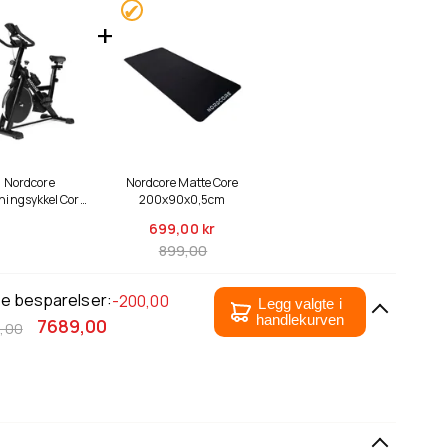
Nordcore
Nordcore Matte Core
ningsykkel Core
200x90x0,5cm
1300, svart
699,
00 kr
899,00
le besparelser:
-200,00
Legg valgte i
handlekurven
7689,00
,00