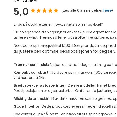
DETALJER
5,0
(
Les alle
6
anmeldelser
here
)
Er du på utkikk etter en høykvalitets spinningsykkel?
Grunnleggende treningssykler er kanskje ikke egnet for alle
tøffere syklist. Treningsykler er også ofte mye sprøere, så
Nordcore spinningsykkel 1300! Den gjør det mulig med 
du justere den optimale pedalposisjonen for deg selv. Å 
Tren når som helst:
Nå kan du ta med deg en trening på tren
Kompakt og robust:
Nordcore spinningsykkel 1300 tar ikke o
ved hardere tråkk.
Bredt spekter av justeringer:
Denne modellen har et bredt
Pedalposisjonen er også justerbar. Omfattende justering a
Allsidig datamaskin:
Bruk datamaskinen som følger med spin
Gode tilbehør:
Dette produktet leveres med en drikkeflaske
Hva venter du på nå, bestill en høykvalitets spinningsykkel og