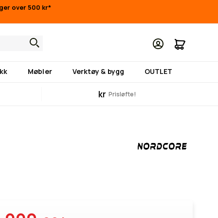
nger over 500 kr*
Min hand
kk
Møbler
Verktøy & bygg
OUTLET
kr
Prisløfte!