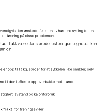
dvendigvis den ønskede følelsen av hardere sykling for en
es en løsning på disse problemene!
 stue. Takk være dens brede justeringsmuligheter, kan
gen din.
er opp til 13 kg, sørger for at sykkelen ikke snubler, selv
and til den tøffeste oppoverbakke motstanden.
stighet, avstand og kaloriforbruk.
sk frakt!
for treningssykler!