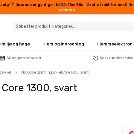
alg! Tilbudene er gyldige i
1d 22t 16m 55s
. Gratis frakt for bestilli
Se tilbud!
 miljø og hage
Hjem og innredning
Hjemmeelektroni
60 dagers returrett
Rask kundeservice
gsykkel
Nordcore Spinningsykkel Core 1300, svart
Core 1300, svart