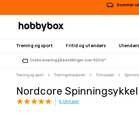
Sommer uts
Trening og sport
Fritid og utendørs
Utendørs
Gratis levering på bestillinger over 500 kr*
Trening og sport
Treningsmaskiner
Trimsykkel
Spinnin
Nordcore Spinningsykkel 
6
Omtaler
Gå
Gå
til
til