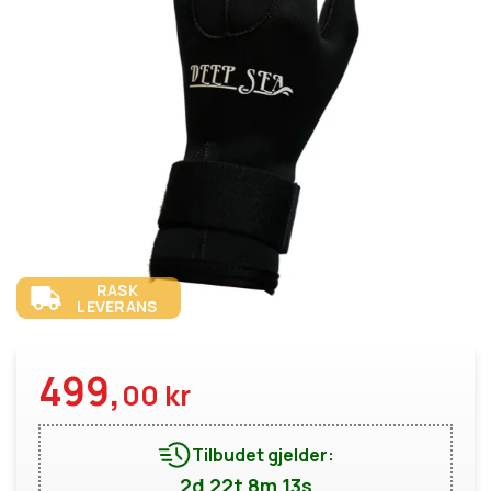
RASK
LEVERANS
499,
00 kr
Tilbudet gjelder:
2d 22t 8m 12s