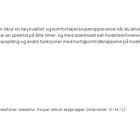
r tilbyr en høy kvalitet og komfortabel brukeropplevelse når du dri
 en spilletid på åtte timer, og med ladeetuiet kan hodetelefonene fu
ikkavspilling og andre funksjoner med hurtigkontrollknappene på ho
efoner, ladeetui, tre par silikon ørepropper (størrelser: S / M / L)