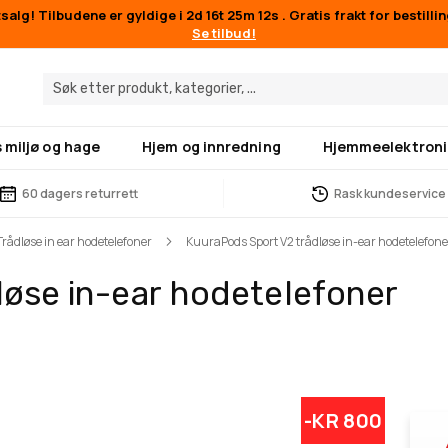
alg! Tilbudene er gyldige i
2d 16t 25m 11s
. Gratis frakt for bestilli
Se tilbud!
 miljø og hage
Hjem og innredning
Hjemmeelektroni
60 dagers returrett
Rask kundeservice
Trådløse in ear hodetelefoner
KuuraPods Sport V2 trådløse in-ear hodetelefone
løse in-ear hodetelefoner
-KR 800