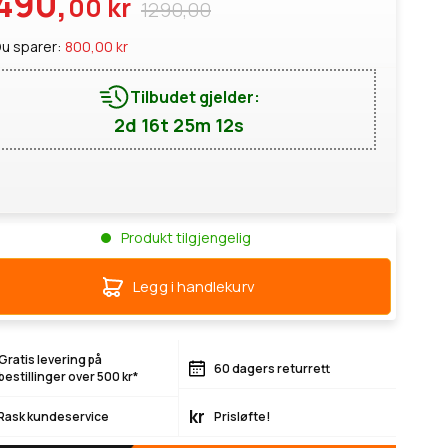
490,
00 kr
1290,00
u sparer:
800,00 kr
Tilbudet gjelder:
2d 16t 25m 11s
Produkt tilgjengelig
Legg i handlekurv
Gratis levering på
60 dagers returrett
bestillinger over 500 kr*
kr
Rask kundeservice
Prisløfte!