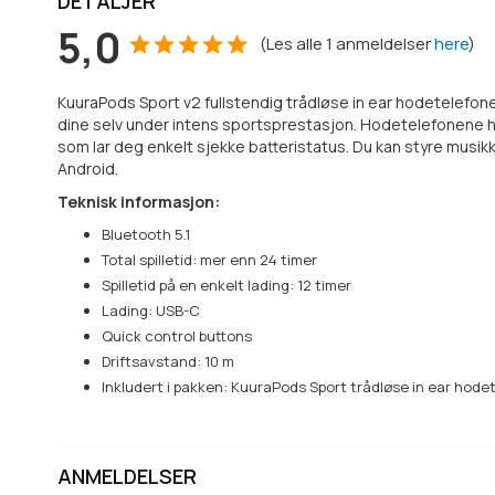
DETALJER
5,0
(
Les alle
1
anmeldelser
here
)
KuuraPods Sport v2 fullstendig trådløse in ear hodetelefone
dine selv under intens sportsprestasjon. Hodetelefonene har
som lar deg enkelt sjekke batteristatus. Du kan styre mus
Android.
Teknisk informasjon:
Bluetooth 5.1
Total spilletid: mer enn 24 timer
Spilletid på en enkelt lading: 12 timer
Lading: USB-C
Quick control buttons
Driftsavstand: 10 m
Inkludert i pakken: KuuraPods Sport trådløse in ear hodetel
ANMELDELSER