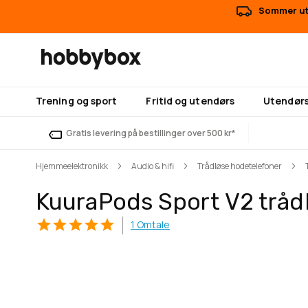
Sommer uts
Trening og sport
Fritid og utendørs
Utendørs
Gratis levering på bestillinger over 500 kr*
Hjemmeelektronikk
Audio & hifi
Trådløse hodetelefoner
KuuraPods Sport V2 tråd
1
Omtale
Gå
Gå
til
til