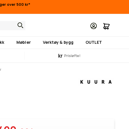
nger over 500 kr*
Min hand
kk
Møbler
Verktøy & bygg
OUTLET
kr
Prisløfte!
r