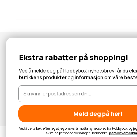
Nyhetsbrev
Ekstra rabatter på shopping!
Abonner for å motta tilbud og informasjon om nye produkter!
Ved å melde deg på Hobbybox' nyhetsbrev får du
eks
butikkens produkter
og
informasjon om våre beste
Les mer
Meld deg på her!
Ved å delta bekrefter jeg at jeg ønsker å motta nyhetsbrev fra Hobbybox, og j
av mine personopplysninger i henhold til
personvernerkl