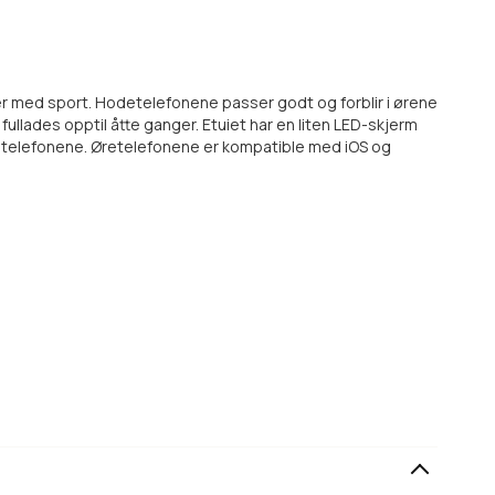
ver med sport. Hodetelefonene passer godt og forblir i ørene
llades opptil åtte ganger. Etuiet har en liten LED-skjerm
detelefonene. Øretelefonene er kompatible med iOS og