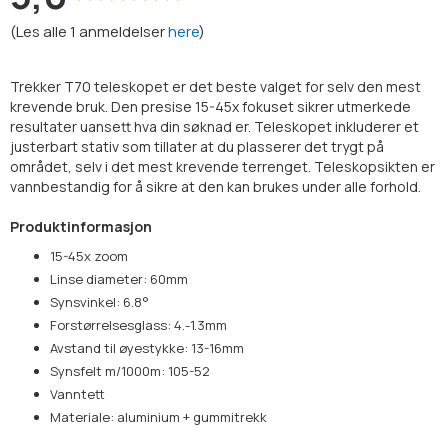
(
Les alle
1
anmeldelser
here
)
Trekker T70 teleskopet er det beste valget for selv den mest
krevende bruk. Den presise 15-45x fokuset sikrer utmerkede
resultater uansett hva din søknad er. Teleskopet inkluderer et
justerbart stativ som tillater at du plasserer det trygt på
området, selv i det mest krevende terrenget. Teleskopsikten er
vannbestandig for å sikre at den kan brukes under alle forhold.
Produktinformasjon
15-45x zoom
Linse diameter: 60mm
Synsvinkel: 6.8°
Forstørrelsesglass: 4.-1.3mm
Avstand til øyestykke: 13-16mm
Synsfelt m/1000m: 105-52
Vanntett
Materiale: aluminium + gummitrekk