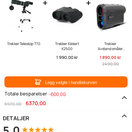
Trekker Teleskop T70
Trekker Kikkert
Trekker
K2500
Avstandsmåler
E600
1 990,
00 kr
1 890,
00 kr
2490,00
Legg valgte i handlekurven
Totale besparelser:
-600,00
6370,00
6970,00
DETALJER
5,0