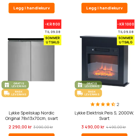
Legg i handlekurv
Legg i handlekurv
-KR 800
-KR 1000
TIL 09.08
TIL 09.08
SOMMER
SOMMER
UTSALG
UTSALG
GRATIS
GRATIS
LEVERING
LEVERING
RASK
RASK
LEVERANS
LEVERANS
2
Lykke Speilskap Nordic
Lykke Elektrisk Peis S, 2000W,
Original 78x13x70cm, svart
Svart
2 290,00 kr
3 490,00 kr
3 090,00 kr
4 490,00 kr