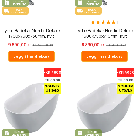
GRATIS
GRATIS
LEVERING
LEVERING
RASK
RASK
LEVERANS
LEVERANS
1
Lykke Badekar Nordic Deluxe
Lykke Badekar Nordic Deluxe
1700x750x730mm, hvit
1500x750x710mm, hvit
9 890,00 kr
8 890,00 kr
13 290,00 kr
11 690,00 kr
Legg i handlekurv
Legg i handlekurv
-KR 4800
-KR 4000
TIL 09.08
TIL 09.08
SOMMER
SOMMER
UTSALG
UTSALG
GRATIS
GRATIS
LEVERING
LEVERING