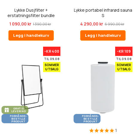
Lykke Dusjfilter +
Lykke portabel infrarød sauna
erstatningsfilter bundle
S
1 090,00 kr
4 290,00 kr
1 390,00 kr
6 990,00 kr
Legg i handlekurv
Legg i handlekurv
-KR 400
-KR 109
TIL 09.08
TIL 09.08
SOMMER
SOMMER
UTSALG
UTSALG
GRATIS
LEVERING
FORHÅNDS-
FORHÅNDS-
BESTILLE
BESTILLE
PRODUKT
PRODUKT
1