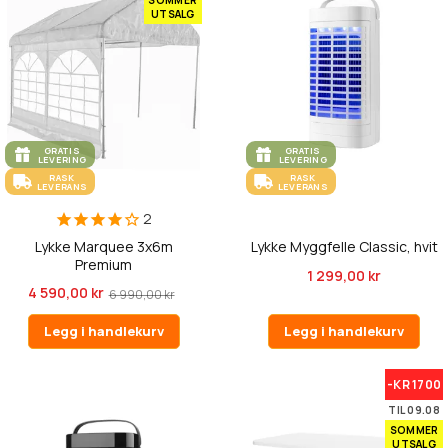
SOMMER
UTSALG
GRATIS
GRATIS
LEVERING
LEVERING
RASK
RASK
LEVERANS
LEVERANS
2
Lykke Marquee 3x6m
Lykke Myggfelle Classic, hvit
Premium
1 299,00 kr
4 590,00 kr
6 990,00 kr
Legg i handlekurv
Legg i handlekurv
-KR 1700
TIL 09.08
SOMMER
UTSALG