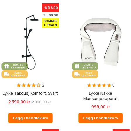
-KR 600
TIL 09.08
SOMMER
UTSALG
GRATIS
GRATIS
LEVERING
LEVERING
RASK
RASK
LEVERANS
LEVERANS
2
8
Lykke Takdusj Komfort, Svart
Lykke Nakke
Massasjeapparat
2 390,00 kr
2 990,00 kr
999,00 kr
Legg i handlekurv
Legg i handlekurv