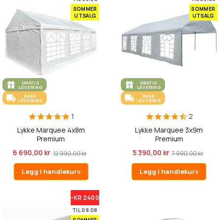
SOMMER
SOMMER
UTSALG
UTSALG
GRATIS
GRATIS
LEVERING
LEVERING
RASK
RASK
LEVERANS
LEVERANS
1
2
Lykke Marquee 4x8m
Lykke Marquee 3x9m
Premium
Premium
6 690,00 kr
5 390,00 kr
12 990,00 kr
7 990,00 kr
Legg i handlekurv
Legg i handlekurv
-KR 2400
TIL 09.08