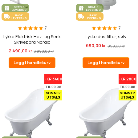
GRATIS
GRATIS
LEVERING
LEVERING
RASK
RASK
LEVERANS
LEVERANS
7
7
Lykke Elektrisk Hev- og Senk
Lykke dusjfilter, sølv
Skrivebord Nordic
690,00 kr
999,00 kr
120x60cm...
2 490,00 kr
3 990,00 kr
Legg i handlekurv
Legg i handlekurv
-KR 3400
-KR 2800
TIL 09.08
TIL 09.08
SOMMER
SOMMER
UTSALG
UTSALG