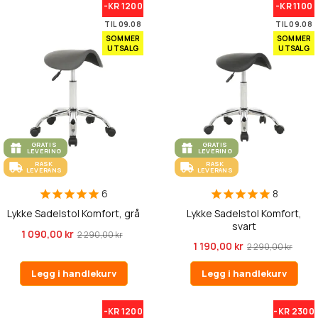
-KR 1200
-KR 1100
TIL 09.08
TIL 09.08
SOMMER
SOMMER
UTSALG
UTSALG
GRATIS
GRATIS
LEVERING
LEVERING
RASK
RASK
LEVERANS
LEVERANS
6
8
Lykke Sadelstol Komfort, grå
Lykke Sadelstol Komfort,
svart
1 090,00 kr
2 290,00 kr
1 190,00 kr
2 290,00 kr
Legg i handlekurv
Legg i handlekurv
-KR 1200
-KR 2300