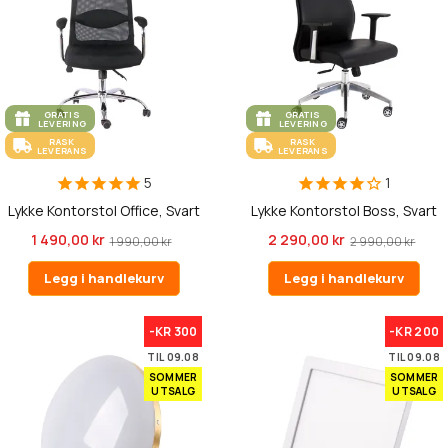
GRATIS
GRATIS
LEVERING
LEVERING
RASK
RASK
LEVERANS
LEVERANS
5
1
Lykke Kontorstol Office, Svart
Lykke Kontorstol Boss, Svart
1 490,00 kr
2 290,00 kr
1 990,00 kr
2 990,00 kr
Legg i handlekurv
Legg i handlekurv
-KR 300
-KR 200
TIL 09.08
TIL 09.08
SOMMER
SOMMER
UTSALG
UTSALG