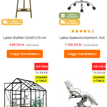
GRATIS
LEVERING
RASK
RASK
LEVERANS
LEVERANS
2
Lykke Staffeli 140x51x70 cm
Lykke Sadelstol Komfort, hvit
499,00 kr
1 190,00 kr
999,00 kr
2 290,00 kr
Legg i handlekurv
Legg i handlekurv
-KR 3500
-KR 4100
TIL 09.08
TIL 09.08
SOMMER
SOMMER
UTSALG
UTSALG