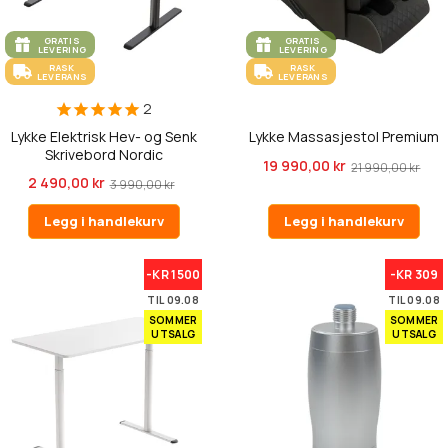
GRATIS
GRATIS
LEVERING
LEVERING
RASK
RASK
LEVERANS
LEVERANS
2
Lykke Elektrisk Hev- og Senk
Lykke Massasjestol Premium
Skrivebord Nordic
19 990,00 kr
21 990,00 kr
120x60cm...
2 490,00 kr
3 990,00 kr
Legg i handlekurv
Legg i handlekurv
-KR 1500
-KR 309
TIL 09.08
TIL 09.08
SOMMER
SOMMER
UTSALG
UTSALG