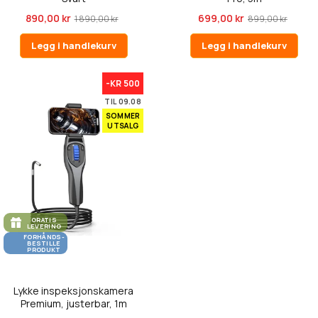
890,00 kr
699,00 kr
1 890,00 kr
899,00 kr
Legg i handlekurv
Legg i handlekurv
-KR 500
TIL 09.08
SOMMER
UTSALG
GRATIS
LEVERING
FORHÅNDS-
BESTILLE
PRODUKT
Lykke inspeksjonskamera
Premium, justerbar, 1m