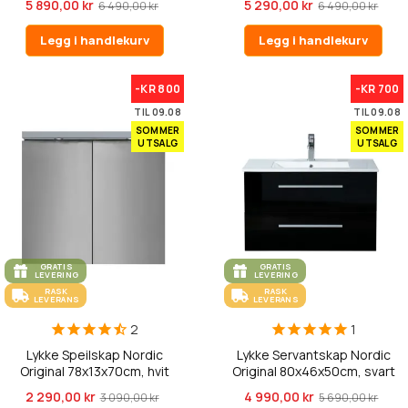
5 890,00 kr
5 290,00 kr
6 490,00 kr
6 490,00 kr
Legg i handlekurv
Legg i handlekurv
-KR 800
-KR 700
TIL 09.08
TIL 09.08
SOMMER
SOMMER
UTSALG
UTSALG
GRATIS
GRATIS
LEVERING
LEVERING
RASK
RASK
LEVERANS
LEVERANS
2
1
Lykke Speilskap Nordic
Lykke Servantskap Nordic
Original 78x13x70cm, hvit
Original 80x46x50cm, svart
2 290,00 kr
4 990,00 kr
3 090,00 kr
5 690,00 kr