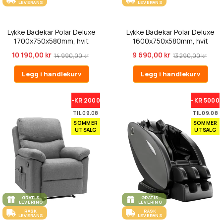
LEVERANS
LEVERANS
Lykke Badekar Polar Deluxe
Lykke Badekar Polar Deluxe
1700x750x580mm, hvit
1600x750x580mm, hvit
10 190,00 kr
9 690,00 kr
14 990,00 kr
13 290,00 kr
Legg i handlekurv
Legg i handlekurv
-KR 2000
-KR 5000
TIL 09.08
TIL 09.08
SOMMER
SOMMER
UTSALG
UTSALG
GRATIS
GRATIS
LEVERING
LEVERING
RASK
RASK
LEVERANS
LEVERANS