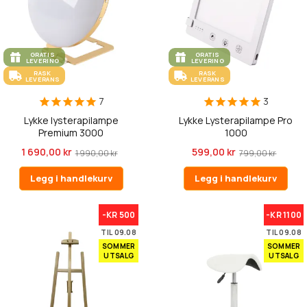
GRATIS
GRATIS
LEVERING
LEVERING
RASK
RASK
LEVERANS
LEVERANS
7
3
Lykke lysterapilampe
Lykke Lysterapilampe Pro
Premium 3000
1000
1 690,00 kr
599,00 kr
1 990,00 kr
799,00 kr
Legg i handlekurv
Legg i handlekurv
-KR 500
-KR 1100
TIL 09.08
TIL 09.08
SOMMER
SOMMER
UTSALG
UTSALG