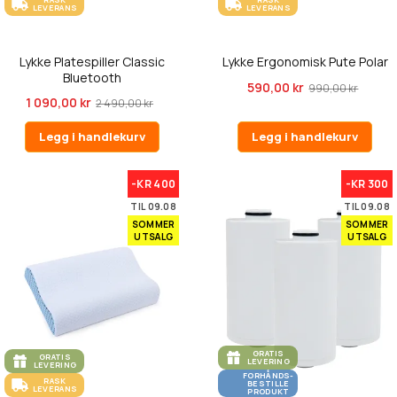
LEVERANS
LEVERANS
Lykke Platespiller Classic
Lykke Ergonomisk Pute Polar
Bluetooth
590,00 kr
990,00 kr
1 090,00 kr
2 490,00 kr
Legg i handlekurv
Legg i handlekurv
-KR 400
-KR 300
TIL 09.08
TIL 09.08
SOMMER
SOMMER
UTSALG
UTSALG
GRATIS
GRATIS
LEVERING
LEVERING
FORHÅNDS-
RASK
BESTILLE
LEVERANS
PRODUKT