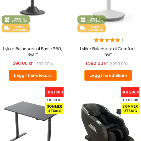
GRATIS
GRATIS
LEVERING
LEVERING
RASK
RASK
LEVERANS
LEVERANS
1
Lykke Balansestol Basic 360,
Lykke Balansestol Comfort,
Svart
hvit
1 590,00 kr
1 590,00 kr
1 990,00 kr
2 290,00 kr
Legg i handlekurv
Legg i handlekurv
-KR 1500
-KR 2000
TIL 09.08
TIL 09.08
SOMMER
SOMMER
UTSALG
UTSALG