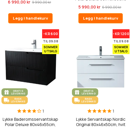
6 990,00 kr
9 990,00 kr
hvit
5 990,00 kr
6 990,00 kr
Legg i handlekurv
Legg i handlekurv
-KR 600
-KR 1200
TIL 09.08
TIL 09.08
SOMMER
SOMMER
UTSALG
UTSALG
GRATIS
GRATIS
LEVERING
LEVERING
RASK
RASK
LEVERANS
LEVERANS
1
1
Lykke Baderomsservantskap
Lykke Servantskap Nordic
Polar Deluxe 80x46x55cm,
Original 80x46x50cm, hvit
svar...