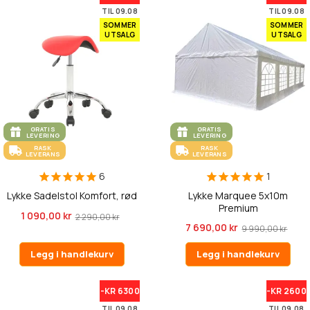
TIL 09.08
TIL 09.08
SOMMER
SOMMER
UTSALG
UTSALG
GRATIS
GRATIS
LEVERING
LEVERING
RASK
RASK
LEVERANS
LEVERANS
6
1
Lykke Sadelstol Komfort, rød
Lykke Marquee 5x10m
Premium
1 090,00 kr
2 290,00 kr
7 690,00 kr
9 990,00 kr
Legg i handlekurv
Legg i handlekurv
-KR 6300
-KR 2600
TIL 09.08
TIL 09.08