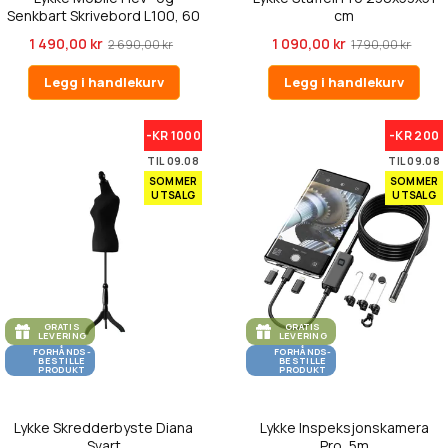
Senkbart Skrivebord L100, 60
cm
x 52c...
1 490,00 kr
1 090,00 kr
2 690,00 kr
1 790,00 kr
Legg i handlekurv
Legg i handlekurv
-KR 1000
-KR 200
TIL 09.08
TIL 09.08
SOMMER
SOMMER
UTSALG
UTSALG
GRATIS
GRATIS
LEVERING
LEVERING
FORHÅNDS-
FORHÅNDS-
BESTILLE
BESTILLE
PRODUKT
PRODUKT
Lykke Skredderbyste Diana
Lykke Inspeksjonskamera
Svart
Pro, 5m