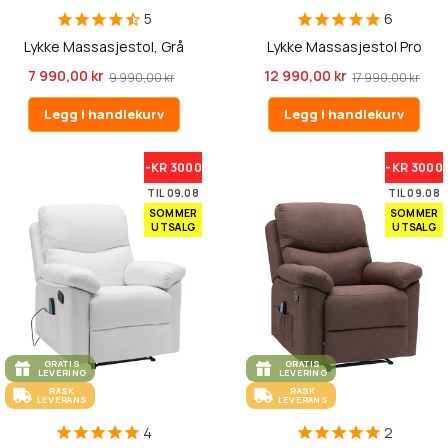
5
6
Lykke Massasjestol, Grå
Lykke Massasjestol Pro
7 990,00 kr
12 990,00 kr
9 990,00 kr
17 990,00 kr
Legg i handlekurv
Legg i handlekurv
-KR 3000
-KR 3000
TIL 09.08
TIL 09.08
SOMMER
SOMMER
UTSALG
UTSALG
GRATIS
GRATIS
LEVERING
LEVERING
RASK
RASK
LEVERANS
LEVERANS
4
2