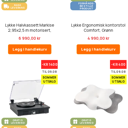
FORHÅNDS-
RASK
BESTILLE
LEVERANS
PRODUKT
Lykke Halvkassett Markise
Lykke Ergonomisk kontorstol
2,95x2,5 m motorisert,
Comfort, Grønn
mørkeg...
6 990,00 kr
4 990,00 kr
Legg i handlekurv
Legg i handlekurv
-KR 1400
-KR 400
TIL 09.08
TIL 09.08
SOMMER
SOMMER
UTSALG
UTSALG
GRATIS
GRATIS
LEVERING
LEVERING
RASK
RASK