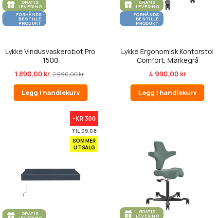
GRATIS
GRATIS
LEVERING
LEVERING
FORHÅNDS-
FORHÅNDS-
BESTILLE
BESTILLE
PRODUKT
PRODUKT
Lykke Vindusvaskerobot Pro
Lykke Ergonomisk Kontorstol
1500
Comfort, Mørkegrå
1 890,00 kr
4 990,00 kr
2 990,00 kr
Legg i handlekurv
Legg i handlekurv
-KR 300
TIL 09.08
SOMMER
UTSALG
GRATIS
GRATIS
LEVERING
LEVERING