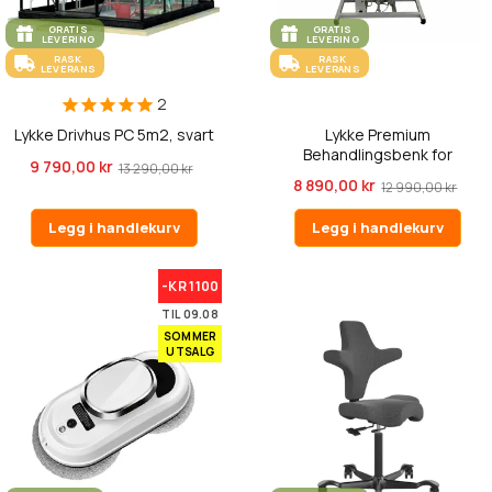
GRATIS
GRATIS
LEVERING
LEVERING
RASK
RASK
LEVERANS
LEVERANS
2
Lykke Drivhus PC 5m2, svart
Lykke Premium
Behandlingsbenk for
9 790,00 kr
13 290,00 kr
Skjønnhet
8 890,00 kr
12 990,00 kr
Legg i handlekurv
Legg i handlekurv
-KR 1100
TIL 09.08
SOMMER
UTSALG