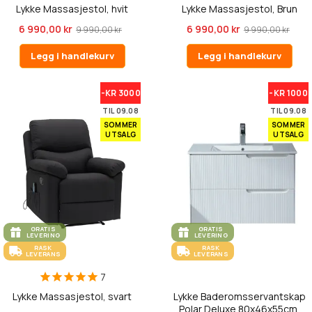
Lykke Massasjestol, hvit
Lykke Massasjestol, Brun
6 990,00 kr
6 990,00 kr
9 990,00 kr
9 990,00 kr
Legg i handlekurv
Legg i handlekurv
-KR 3000
-KR 1000
TIL 09.08
TIL 09.08
SOMMER
SOMMER
UTSALG
UTSALG
GRATIS
GRATIS
LEVERING
LEVERING
RASK
RASK
LEVERANS
LEVERANS
7
Lykke Massasjestol, svart
Lykke Baderomsservantskap
Polar Deluxe 80x46x55cm,