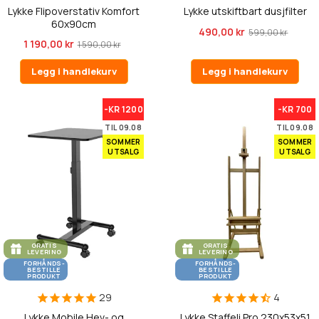
Lykke Flipoverstativ Komfort
Lykke utskiftbart dusjfilter
60x90cm
490,00 kr
599,00 kr
1 190,00 kr
1 590,00 kr
Legg i handlekurv
Legg i handlekurv
-KR 1200
-KR 700
TIL 09.08
TIL 09.08
SOMMER
SOMMER
UTSALG
UTSALG
GRATIS
GRATIS
LEVERING
LEVERING
FORHÅNDS-
FORHÅNDS-
BESTILLE
BESTILLE
PRODUKT
PRODUKT
29
4
Lykke Mobile Hev- og
Lykke Staffeli Pro 230x53x51