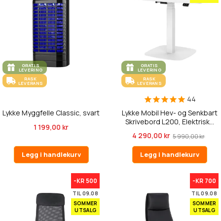
GRATIS
GRATIS
LEVERING
LEVERING
RASK
RASK
LEVERANS
LEVERANS
44
Lykke Myggfelle Classic, svart
Lykke Mobil Hev- og Senkbart
Skrivebord L200, Elektrisk...
1 199,00 kr
4 290,00 kr
5 990,00 kr
Legg i handlekurv
Legg i handlekurv
-KR 500
-KR 700
TIL 09.08
TIL 09.08
SOMMER
SOMMER
UTSALG
UTSALG