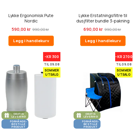
Lykke Ergonomisk Pute
Lykke Erstatningsfiltre til
Nordic
dusjfilter bundle 3-pakning
590,00 kr
690,00 kr
990,00 kr
990,00 kr
Legg i handlekurv
Legg i handlekurv
-KR 300
-KR 2700
TIL 09.08
TIL 09.08
SOMMER
SOMMER
UTSALG
UTSALG
GRATIS
GRATIS
LEVERING
LEVERING
FORHÅNDS-
FORHÅNDS-
BESTILLE
BESTILLE
PRODUKT
PRODUKT