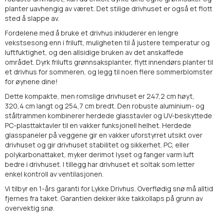
planter uavhengig av været. Det stilige drivhuset er også et flott
sted å slappe av.
Fordelene med å bruke et drivhus inkluderer en lengre
vekstsesong enn i friluft, muligheten til å justere temperatur og
luftfuktighet, og den allsidige bruken av det anskaffede
området. Dyrk frilufts grønnsaksplanter, flytt innendørs planter til
et drivhus for sommeren, og legg til noen flere sommerblomster
for øynene dine!
Dette kompakte, men romslige drivhuset er 247,2 cm høyt,
320,4 cm langt og 254,7 cm bredt. Den robuste aluminium- og
ståltrammen kombinerer herdede glasstavler og UV-beskyttede
PC-plasttaktavler til en vakker funksjonell helhet. Herdede
glasspaneler på veggene gir en vakker uforstyrret utsikt over
drivhuset og gir drivhuset stabilitet og sikkerhet. PC, eller
polykarbonattaket, myker derimot lyset og fanger varm luft
bedre i drivhuset. I tillegg har drivhuset et soltak som letter
enkel kontroll av ventilasjonen.
Vi tilbyr en 1-års garanti for Lykke Drivhus. Overflødig snø må alltid
fjernes fra taket. Garantien dekker ikke takkollaps på grunn av
overvektig snø.