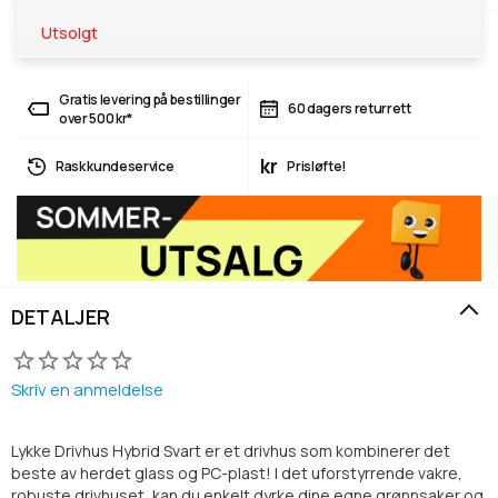
Utsolgt
Gratis levering på bestillinger
60 dagers returrett
over 500 kr*
kr
Rask kundeservice
Prisløfte!
DETALJER
Skriv en anmeldelse
Lykke Drivhus Hybrid Svart er et drivhus som kombinerer det
beste av herdet glass og PC-plast! I det uforstyrrende vakre,
robuste drivhuset, kan du enkelt dyrke dine egne grønnsaker og