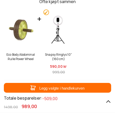
Ofte kjøpt sammen
Eco Body Abdominal
Snapsy Ringlys 10"
Rulle Power Wheel
(160 cm)
590,
00 kr
999,00
Legg valgte i handlekurven
Totale besparelser:
-509,00
989,00
1498,00