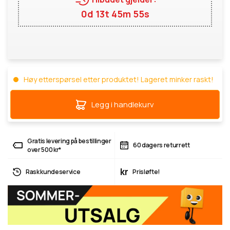
0d 13t 45m 54s
Høy etterspørsel etter produktet! Lageret minker raskt!
Legg i handlekurv
Gratis levering på bestillinger
60 dagers returrett
over 500 kr*
kr
Rask kundeservice
Prisløfte!