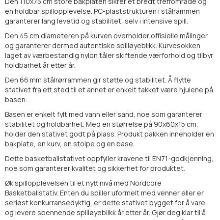
Den 110x75 cm store bakplaten sikrer et bredt treffområde og
en holdbar spillopplevelse. PC-plaststrukturen i stålrammen
garanterer lang levetid og stabilitet, selv i intensive spill.
Den 45 cm diameteren på kurven overholder offisielle målinger
og garanterer dermed autentiske spilløyeblikk. Kurvesokken
laget av værbestandig nylon tåler skiftende værforhold og tilbyr
holdbarhet år etter år.
Den 66 mm stålrørrammen gir støtte og stabilitet. Å flytte
stativet fra ett sted til et annet er enkelt takket være hjulene på
basen.
Basen er enkelt fylt med vann eller sand, noe som garanterer
stabilitet og holdbarhet. Med en størrelse på 90x60x15 cm,
holder den stativet godt på plass. Produkt pakken inneholder en
bakplate, en kurv, en stolpe og en base.
Dette basketballstativet oppfyller kravene til EN71-godkjenning,
noe som garanterer kvalitet og sikkerhet for produktet.
Øk spillopplevelsen til et nytt nivå med Nordcore
Basketballstativ. Enten du spiller uformelt med venner eller er
seriøst konkurransedyktig, er dette stativet bygget for å vare
og levere spennende spilløyeblikk år etter år. Gjør deg klar til å