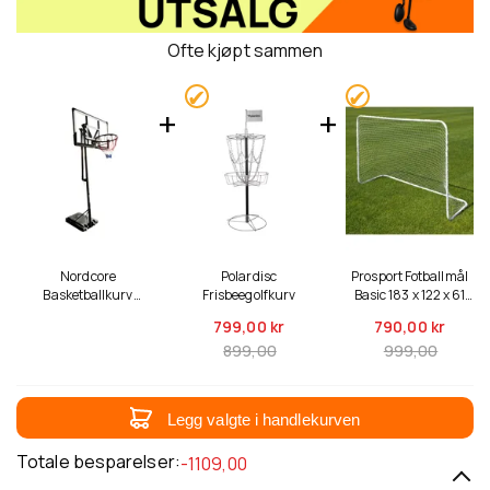
Ofte kjøpt sammen
Nordcore
Polardisc
Prosport Fotballmål
Basketballkurv
Frisbeegolfkurv
Basic 183 x 122 x 61
Premium Core 2,3-
cm
799,
00 kr
790,
00 kr
3,05m med Stativ
899,00
999,00
Legg valgte i handlekurven
Totale besparelser:
-1109,00