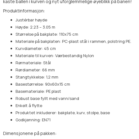
kaste ballen i kurven og nyt uforglemmelige øyeblikk på banen!
Produktinformasjon:
Justérbar høyde
Høyde: 2.23 – 3.05 m
Størrelse på bakplate: 110x75 cm
Materiale på bakplaten: PC-plast stål i rammen, polstring PE.
Kurvdiameter: 45 cm
Materiale til kurven: Værbestandig Nylon
Rørmateriale: Stål
Rørdiameter: 66 mm
Stangtykkelse: 1,2 mm
Basestørrelse: 90x60x15 cm
Basemateriale: PE plast
Robust base fyllt med vann/sand
Enkelt å flytte
Produktet inkluderer: bakplate, kurv, stolpe, base
Godkjenning: EN71
Dimensjonene på pakken: