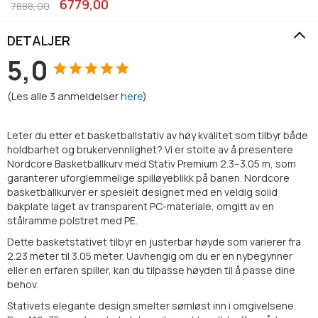
6779,00
7888,00
DETALJER
5,0
(
Les alle
3
anmeldelser
here
)
Leter du etter et basketballstativ av høy kvalitet som tilbyr både
holdbarhet og brukervennlighet? Vi er stolte av å presentere
Nordcore Basketballkurv med Stativ Premium 2.3–3.05 m, som
garanterer uforglemmelige spilløyeblikk på banen. Nordcore
basketballkurver er spesielt designet med en veldig solid
bakplate laget av transparent PC-materiale, omgitt av en
stålramme polstret med PE.
Dette basketstativet tilbyr en justerbar høyde som varierer fra
2.23 meter til 3.05 meter. Uavhengig om du er en nybegynner
eller en erfaren spiller, kan du tilpasse høyden til å passe dine
behov.
Stativets elegante design smelter sømløst inn i omgivelsene.