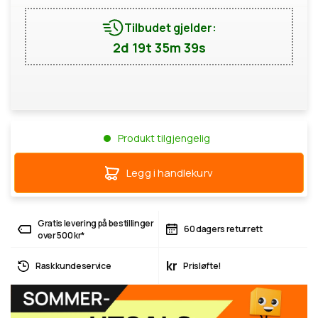
Tilbudet gjelder:
2d 19t 35m 39s
Produkt tilgjengelig
Legg i handlekurv
Gratis levering på bestillinger
60 dagers returrett
over 500 kr*
kr
Rask kundeservice
Prisløfte!