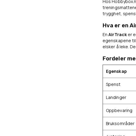
Hos Hobbybox.no
treningsmattene 
trygghet, spenst
Hva er en Ai
En
AirTrack
er e
egenskapene til
elsker å leke. D
Fordeler me
Egenskap
Spenst
Landinger
Oppbevaring
Bruksområder