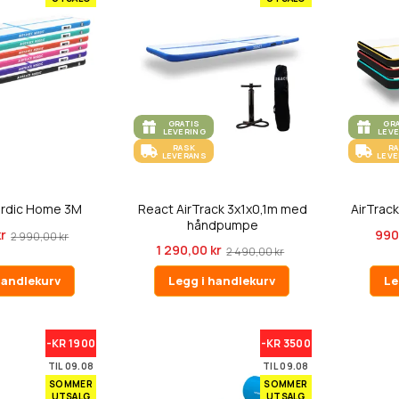
GRATIS
GR
LEVERING
LEV
RASK
R
LEVERANS
LEV
ordic Home 3M
React AirTrack 3x1x0,1m med
AirTrac
håndpumpe
kr
990
2 990,00 kr
1 290,00 kr
2 490,00 kr
handlekurv
Legg i handlekurv
Le
-KR 1900
-KR 3500
TIL 09.08
TIL 09.08
SOMMER
SOMMER
UTSALG
UTSALG