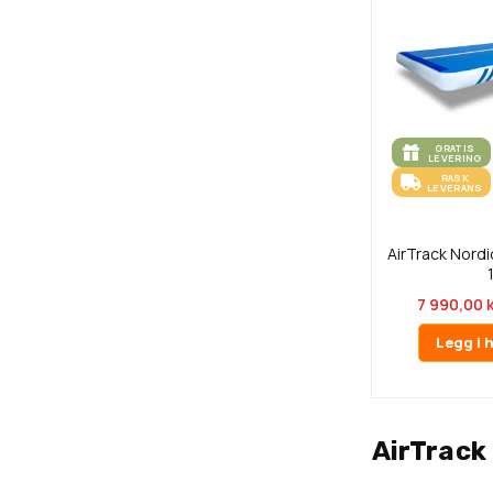
GRATIS
LEVERING
RASK
LEVERANS
AirTrack Nordi
7 990,00 k
Legg i 
AirTrack 