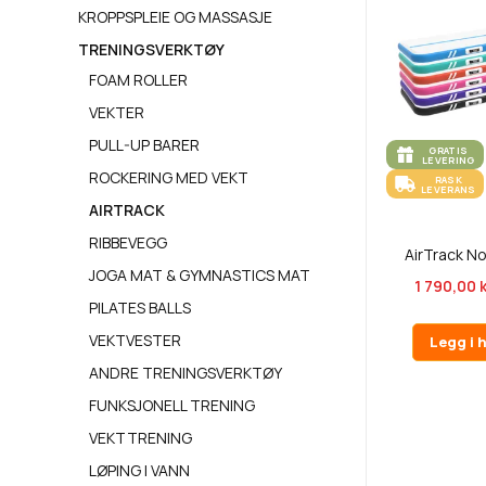
KROPPSPLEIE OG MASSASJE
TRENINGSVERKTØY
FOAM ROLLER
VEKTER
PULL-UP BARER
GRATIS
LEVERING
ROCKERING MED VEKT
RASK
LEVERANS
AIRTRACK
RIBBEVEGG
AirTrack N
JOGA MAT & GYMNASTICS MAT
1 790,00 
PILATES BALLS
VEKTVESTER
Legg i 
ANDRE TRENINGSVERKTØY
FUNKSJONELL TRENING
VEKTTRENING
LØPING I VANN