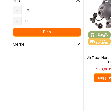
Pris
€
€
Finn
GRATIS
LEVERING
RASK
LEVERANS
Merke
AirTrack Nordi
6
990,00 k
Legg i 