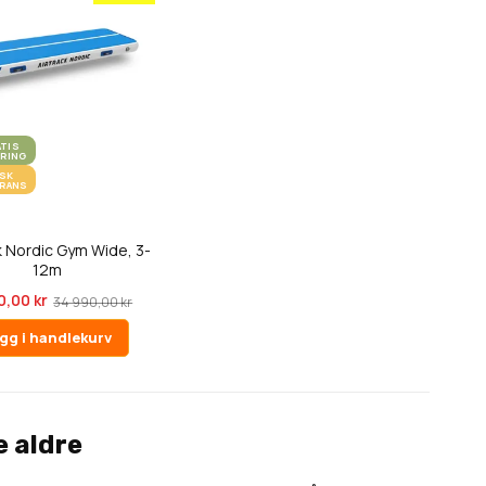
ATIS
ERING
ASK
ERANS
k Nordic Gym Wide, 3-
12m
0,00 kr
34 990,00 kr
gg i handlekurv
e aldre