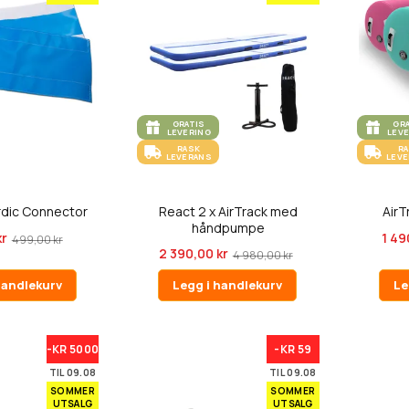
GRATIS
GR
LEVERING
LEV
RASK
R
LEVERANS
LEV
rdic Connector
React 2 x AirTrack med
AirT
håndpumpe
kr
1 49
499,00 kr
2 390,00 kr
4 980,00 kr
handlekurv
Legg i handlekurv
Le
-KR 5000
-KR 59
TIL 09.08
TIL 09.08
SOMMER
SOMMER
UTSALG
UTSALG