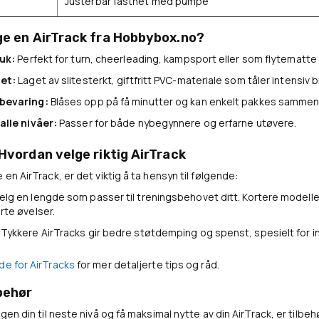
Justerbar fasthet med pumpe
ge en AirTrack fra Hobbybox.no?
ruk:
Perfekt for turn, cheerleading, kampsport eller som flytematte
tet:
Laget av slitesterkt, giftfritt PVC-materiale som tåler intensiv b
bevaring:
Blåses opp på få minutter og kan enkelt pakkes sammen
alle nivåer:
Passer for både nybegynnere og erfarne utøvere.
Hvordan velge riktig AirTrack
 en AirTrack, er det viktig å ta hensyn til følgende:
elg en lengde som passer til treningsbehovet ditt. Kortere modell
rte øvelser.
Tykkere AirTracks gir bedre støtdemping og spenst, spesielt for int
de for AirTracks
for mer detaljerte tips og råd.
behør
ngen din til neste nivå og få maksimal nytte av din AirTrack, er tilbe