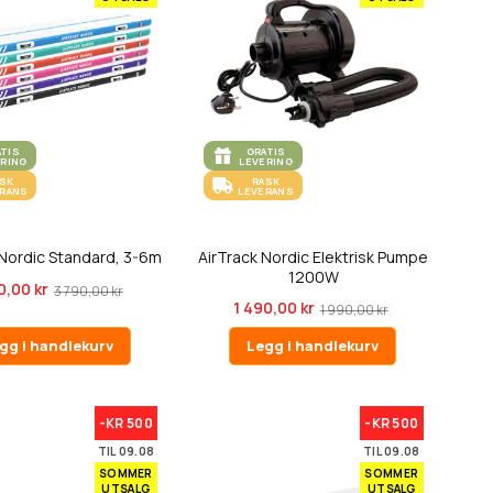
ATIS
GRATIS
ERING
LEVERING
ASK
RASK
ERANS
LEVERANS
 Nordic Standard, 3-6m
AirTrack Nordic Elektrisk Pumpe
1200W
0,00 kr
3 790,00 kr
1 490,00 kr
1 990,00 kr
gg i handlekurv
Legg i handlekurv
-KR 500
-KR 500
TIL 09.08
TIL 09.08
SOMMER
SOMMER
UTSALG
UTSALG