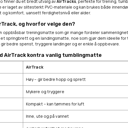
 finner du et bredt utvalg av
AirTracks
, perfekte for trening, tu
er laget av slitesterkt PVC-materiale og kan brukes både innendørs
 og komfort, uansett ferdighetsnivå eller alder.
rTrack, og hvorfor velge den?
n oppblåsbar treningsmatte som gir mange fordeler sammenlignet 
 et springbrett og en landingsmatte, noe som gjør dem ideelle fo
e gir bedre spenst, tryggere landinger og er enkle å oppbevare.
d AirTrack kontra vanlig tumblingmatte
AirTrack
Høy – gir bedre hopp og sprett
Mykere og tryggere
Kompakt – kan tømmes for luft
Inne, ute og på vannet