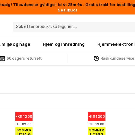
salg! Tilbudene er gyldige i
1d 4t 25m 9s
. Gratis frakt for bestilli
Se tilbud!
 miljø og hage
Hjem og innredning
Hjemmeelektroni
60 dagers returrett
Rask kundeservice
-KR 1200
-KR 1200
TIL 09.08
TIL 09.08
SOMMER
SOMMER
UTSALG
UTSALG