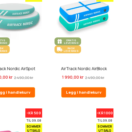
ATIS
GRATIS
ERING
LEVERING
ASK
RASK
ERANS
LEVERANS
ack Nordic AirSpot
AirTrack Nordic AirBlock
0,00 kr
1 990,00 kr
2 490,00 kr
2 490,00 kr
gg i handlekurv
Legg i handlekurv
-KR 500
-KR 1000
TIL 09.08
TIL 09.08
SOMMER
SOMMER
UTSALG
UTSALG