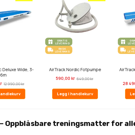
GRATIS
GR
LEVERING
LEV
RASK
R
LEVERANS
LEV
c Deluxe Wide, 3-
AirTrack Nordic Fotpumpe
AirTrac
16m
590,00 kr
649,00 kr
r
28 49
12 990,00 kr
handlekurv
Legg i handlekurv
Le
– Oppblåsbare treningsmatter for all