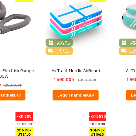
GRATIS
GR
LEVERING
LEV
RASK
R
LEVERANS
LEV
c Elektrisk Pumpe
AirTrack Nordic AirBoard
AirTr
00W
1 490,00 kr
1 99
1 990,00 kr
r
1 290,00 kr
handlekurv
Legg i handlekurv
Le
-KR 200
-KR 2590
TIL 09.08
TIL 09.08
SOMMER
SOMMER
UTSALG
UTSALG