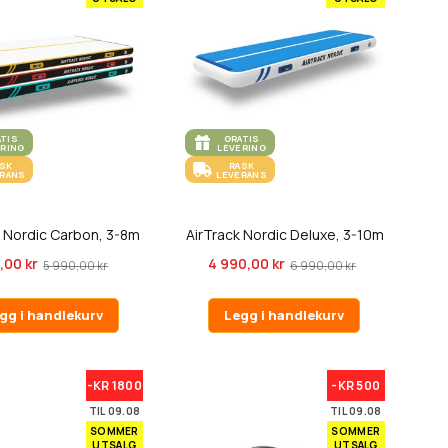
ATIS
GRATIS
ERING
LEVERING
ASK
RASK
ERANS
LEVERANS
k Nordic Carbon, 3-8m
AirTrack Nordic Deluxe, 3-10m
,00 kr
4 990,00 kr
5 990,00 kr
6 990,00 kr
gg i handlekurv
Legg i handlekurv
-KR 1800
-KR 500
TIL 09.08
TIL 09.08
SOMMER
SOMMER
UTSALG
UTSALG