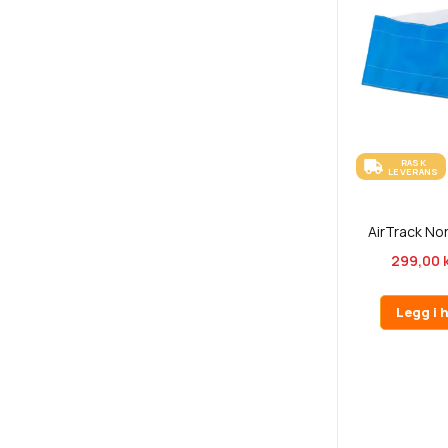
RASK
LEVERANS
AirTrack No
299,00 
Legg i 