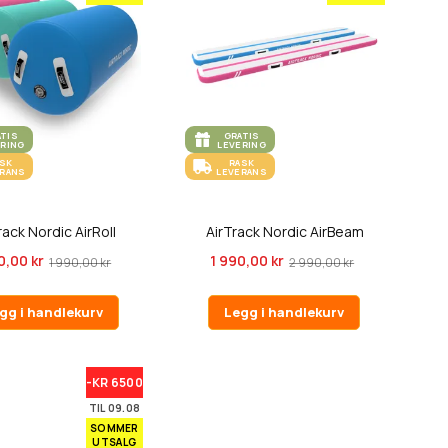
ATIS
GRATIS
ERING
LEVERING
ASK
RASK
ERANS
LEVERANS
rack Nordic AirRoll
AirTrack Nordic AirBeam
0,00 kr
1 990,00 kr
1 990,00 kr
2 990,00 kr
gg i handlekurv
Legg i handlekurv
-KR 6500
TIL 09.08
SOMMER
UTSALG