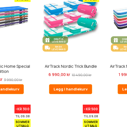
GRATIS
GR
LEVERING
LEV
RASK
R
LEVERANS
LEV
dic Home Special
AirTrack Nordic Trick Bundle
AirTrack
ition
6 990,00 kr
1 99
10 490,00 kr
kr
3 990,00 kr
handlekurv
Legg i handlekurv
Le
-KR 300
-KR 500
TIL 09.08
TIL 09.08
SOMMER
SOMMER
UTSALG
UTSALG