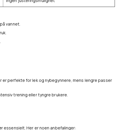
Ingen justeringsmulighet
 på vannet.
ruk.
.
er er perfekte for lek og nybegynnere, mens lengre passer
ensiv trening eller tyngre brukere.
hør essensielt. Her er noen anbefalinger: