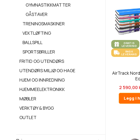
GYMNASTIKKMATTER
GÅSTAVER
TRENINGSMASKINER
VEKTLØFTING
BALLSPILL
GRATIS
LEVERING
SPORTSBRILLER
RASK
LEVERANS
FRITID OG UTENDØRS
UTENDØRS MILJØ OG HAGE
AirTrack Nor
Ed
HJEM OG INNREDNING
2 590,00 
HJEMMEELEKTRONIKK
Legg i 
MØBLER
VERKTØY & BYGG
OUTLET