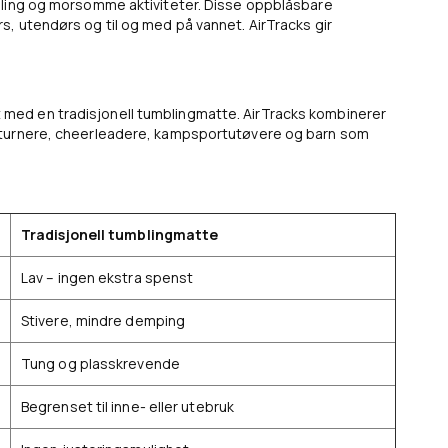
mbling og morsomme aktiviteter. Disse oppblåsbare
, utendørs og til og med på vannet. AirTracks gir
med en tradisjonell tumblingmatte. AirTracks kombinerer
r turnere, cheerleadere, kampsportutøvere og barn som
Tradisjonell tumblingmatte
Lav – ingen ekstra spenst
Stivere, mindre demping
Tung og plasskrevende
Begrenset til inne- eller utebruk