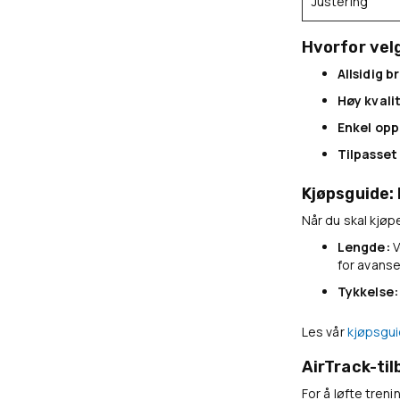
Justering
Hvorfor vel
Allsidig b
Høy kvali
Enkel opp
Tilpasset 
Kjøpsguide: 
Når du skal kjøpe
Lengde:
V
for avanse
Tykkelse:
Les vår
kjøpsgui
AirTrack-til
For å løfte treni