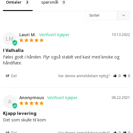
Omtaler
spørsmål
Lauri M.
10.13.2022
LM
I Valhalla
Føles godt i hånden. Flyr også stabilt ved kast med knoke og 
håndflate.
Del
Var denne anmeldelsen nyttig?
0
0
Anonymous
06.22.2021
A
Kjapp levering
Det som skulle til kom
Del
Var denne anmeldelsen nyttig?
0
0