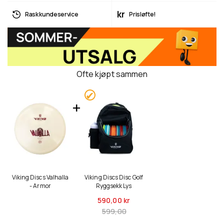
kr
Rask kundeservice
Prisløfte!
Ofte kjøpt sammen
Viking Discs Valhalla
Viking Discs Disc Golf
- Armor
Ryggsekk Lys
590,
00 kr
599,00