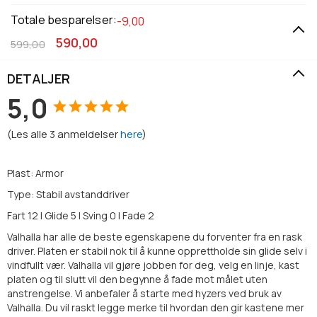
Totale besparelser:
-9,00
590,00
599,00
DETALJER
5,0
(
Les alle
3
anmeldelser
here
)
Plast: Armor
Type: Stabil avstanddriver
Fart 12 | Glide 5 | Sving 0 | Fade 2
Valhalla har alle de beste egenskapene du forventer fra en rask
driver. Platen er stabil nok til å kunne opprettholde sin glide selv i
vindfullt vær. Valhalla vil gjøre jobben for deg, velg en linje, kast
platen og til slutt vil den begynne å fade mot målet uten
anstrengelse. Vi anbefaler å starte med hyzers ved bruk av
Valhalla. Du vil raskt legge merke til hvordan den gir kastene mer