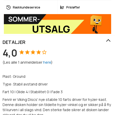
kr
Rask kundeservice
Prisløfte!
DETALJER
4,0
(
Les alle
1
anmeldelser
here
)
Plast: Ground
Type: Stabil avstand driver
Fart 10 | Glide 4 | Stabilitet 0 | Fade 3
Fenrir er Viking Discs' nye stabile 10 farts driver for hyzer-kast.
Denne disken holder sin tildelte hyzer-vinkel og er sikker på å fly
til kurven i all slags vind. Den sterke fade sikrer at disken lander
akkurat der du vil ha den.