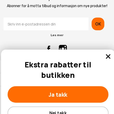
Abonner for å motta tilbud og informasjon om nye produkter!
OK
Les mer
Ekstra rabatter til
Kontaktinformasjon
butikken
Kundeservice
Ja takk
© 2026 Hobbybox.no
Nei takk