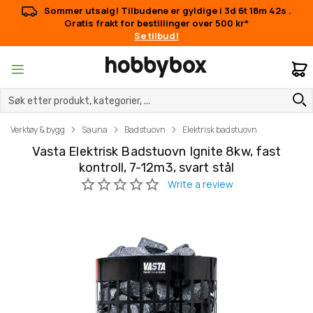
Sommer utsalg! Tilbudene er gyldige i
3d 6t 18m 42s
.
Gratis frakt for bestillinger over 500 kr*
Se tilbud!
M
Verktøy & bygg
Sauna
Badstuovn
Elektrisk badstuovn
Vasta Elektrisk Badstuovn Ignite 8kw, fast
kontroll, 7-12m3, svart stål
Gå
Gå
til
til
slutten
begynnelsen
av
av
bildegalleri
bildegalleri