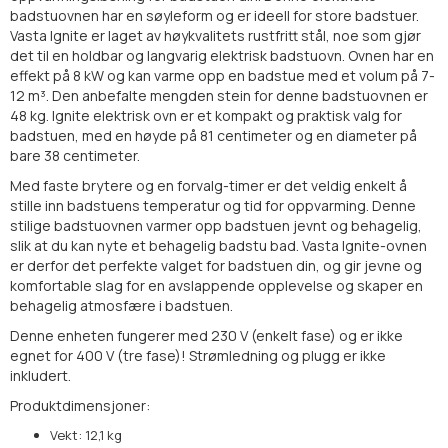
badstuovnen har en søyleform og er ideell for store badstuer.
Vasta Ignite er laget av høykvalitets rustfritt stål, noe som gjør
det til en holdbar og langvarig elektrisk badstuovn. Ovnen har en
effekt på 8 kW og kan varme opp en badstue med et volum på 7-
12 m³. Den anbefalte mengden stein for denne badstuovnen er
48 kg. Ignite elektrisk ovn er et kompakt og praktisk valg for
badstuen, med en høyde på 81 centimeter og en diameter på
bare 38 centimeter.
Med faste brytere og en forvalg-timer er det veldig enkelt å
stille inn badstuens temperatur og tid for oppvarming. Denne
stilige badstuovnen varmer opp badstuen jevnt og behagelig,
slik at du kan nyte et behagelig badstu bad. Vasta Ignite-ovnen
er derfor det perfekte valget for badstuen din, og gir jevne og
komfortable slag for en avslappende opplevelse og skaper en
behagelig atmosfære i badstuen.
Denne enheten fungerer med 230 V (enkelt fase) og er ikke
egnet for 400 V (tre fase)! Strømledning og plugg er ikke
inkludert.
Produktdimensjoner:
Vekt: 12,1 kg