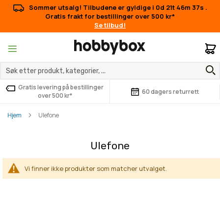
Sommer utsalg! Tilbudene er gyldige i
0d 21t 46m 37s
.
Gratis frakt for bestillinger over 500 kr*
Se tilbud!
M
Gratis levering på bestillinger
60 dagers returrett
over 500 kr*
Hjem
Ulefone
Ulefone
Vi finner ikke produkter som matcher utvalget.