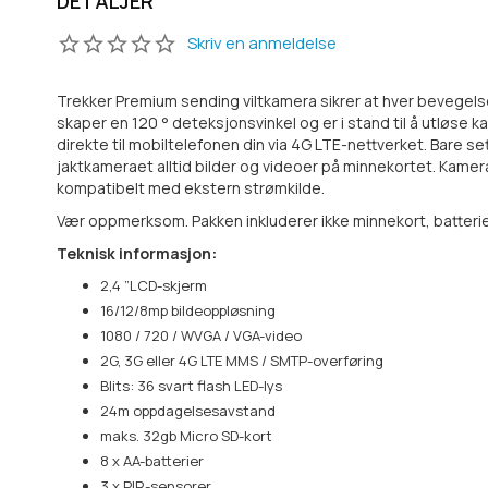
DETALJER
Skriv en anmeldelse
Trekker Premium sending viltkamera sikrer at hver bevegelse
skaper en 120 ° deteksjonsvinkel og er i stand til å utløs
direkte til mobiltelefonen din via 4G LTE-nettverket. Bare set
jaktkameraet alltid bilder og videoer på minnekortet. Kamera
kompatibelt med ekstern strømkilde.
Vær oppmerksom. Pakken inkluderer ikke minnekort, batterier
Teknisk informasjon:
2,4 ”LCD-skjerm
16/12/8mp bildeoppløsning
1080 / 720 / WVGA / VGA-video
2G, 3G eller 4G LTE MMS / SMTP-overføring
Blits: 36 svart flash LED-lys
24m oppdagelsesavstand
maks. 32gb Micro SD-kort
8 x AA-batterier
3 x PIR-sensorer