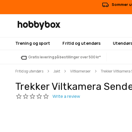
Sommer ut
Trening og sport
Fritid og utendørs
Utendørs
Gratis levering på bestillinger over 500 kr*
Fritid og utendørs
Jakt
Viltkameraer
Trekker Viltkamera
Trekker Viltkamera Send
Gå
Gå
til
til