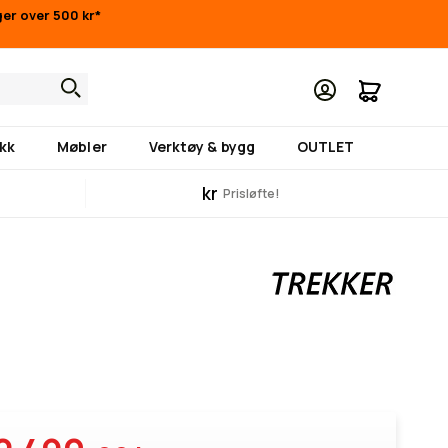
nger over 500 kr*
Min hand
kk
Møbler
Verktøy & bygg
OUTLET
kr
Prisløfte!