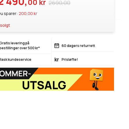
2 490,
00 kr
2690,00
u sparer:
200,00 kr
solgt
Gratis levering på
60 dagers returrett
bestillinger over 500 kr*
kr
Rask kundeservice
Prisløfte!