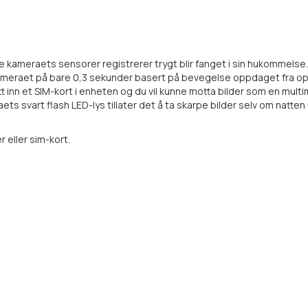
 kameraets sensorer registrerer trygt blir fanget i sin hukommelse. 
e kameraet på bare 0,3 sekunder basert på bevegelse oppdaget fra op
t inn et SIM-kort i enheten og du vil kunne motta bilder som en multim
ets svart flash LED-lys tillater det å ta skarpe bilder selv om natte
 eller sim-kort.