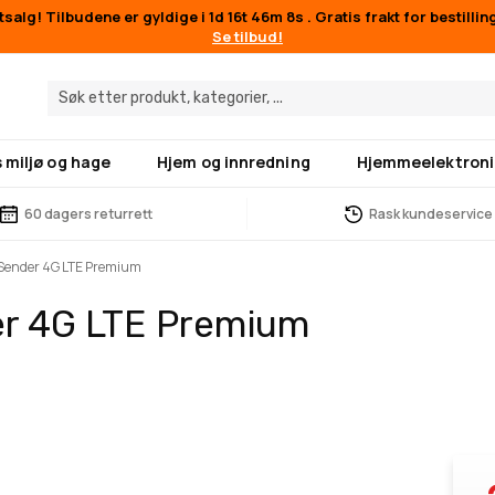
salg! Tilbudene er gyldige i
1d 16t 46m 8s
. Gratis frakt for bestilli
Se tilbud!
 miljø og hage
Hjem og innredning
Hjemmeelektroni
60 dagers returrett
Rask kundeservice
 Sender 4G LTE Premium
er 4G LTE Premium