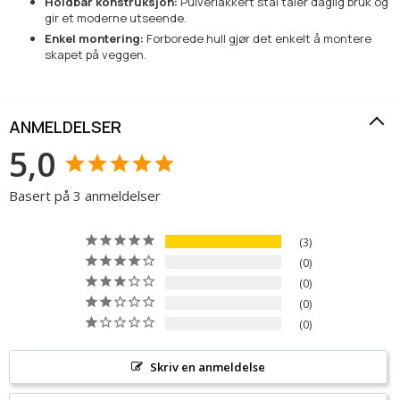
Holdbar konstruksjon:
Pulverlakkert stål tåler daglig bruk og
gir et moderne utseende.
Enkel montering:
Forborede hull gjør det enkelt å montere
skapet på veggen.
ANMELDELSER
5,0
Basert på 3 anmeldelser
3
0
0
0
0
Skriv en anmeldelse