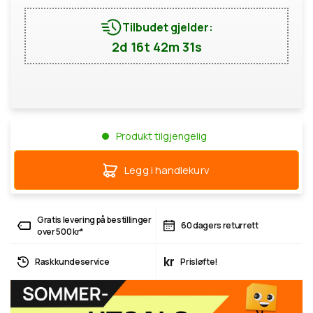
Tilbudet gjelder:
2d 16t 42m 31s
Produkt tilgjengelig
Legg i handlekurv
Gratis levering på bestillinger
60 dagers returrett
over 500 kr*
kr
Rask kundeservice
Prisløfte!