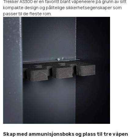
Trekker AS300 er en favoritt blant våpeneiere på grunn av sitt
kompakte design og pålitelige sikkerhetsegenskaper som
passer til de fleste rom.
Skap med ammunisjonsboks og plass til tre våpen