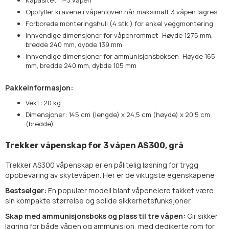
Kapasitet: 1–3 våpen
Oppfyller kravene i våpenloven når maksimalt 3 våpen lagres
Forborede monteringshull (4 stk.) for enkel veggmontering
Innvendige dimensjoner for våpenrommet: Høyde 1275 mm,
bredde 240 mm, dybde 139 mm
Innvendige dimensjoner for ammunisjonsboksen: Høyde 165
mm, bredde 240 mm, dybde 105 mm
Pakkeinformasjon:
Vekt: 20 kg
Dimensjoner: 145 cm (lengde) x 24,5 cm (høyde) x 20,5 cm
(bredde)
Trekker våpenskap for 3 våpen AS300, grå
Trekker AS300 våpenskap er en pålitelig løsning for trygg
oppbevaring av skytevåpen. Her er de viktigste egenskapene:
Bestselger:
En populær modell blant våpeneiere takket være
sin kompakte størrelse og solide sikkerhetsfunksjoner.
Skap med ammunisjonsboks og plass til tre våpen:
Gir sikker
lagring for både våpen og ammunisjon, med dedikerte rom for