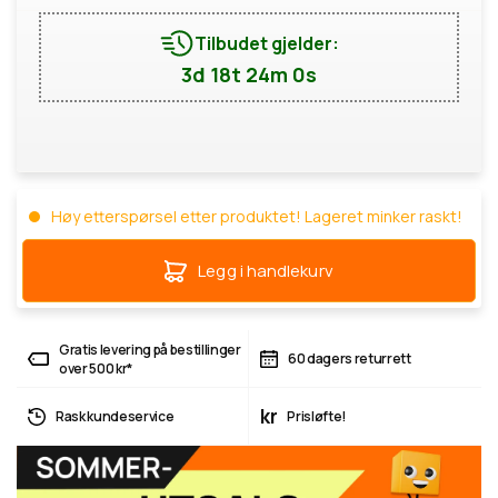
Tilbudet gjelder:
3d 18t 24m 0s
Høy etterspørsel etter produktet! Lageret minker raskt!
Legg i handlekurv
Gratis levering på bestillinger
60 dagers returrett
over 500 kr*
kr
Rask kundeservice
Prisløfte!