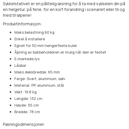
Sykkelstativet er en pålitelig løsning for å ta med sykkelen din på
en helgetur, på ferie, for en kort forandring i scenariet eller til og
med til løpene!
Produktinformasjon:
Maks belastning 60 kg
Enkel å installere
Egnet for 50 mm hengerfeste kuler
Åpning av bakbeholderen er mulig når den er festet
E-merkede lys
Låsbar
Maks dekkbredde: 65 mm
Farge: Svart, aluminium, sølv
Material: PP, aluminium, stål
Vekt: 19.8 kg
Lengde: 132 cm
Høyde: 55 cm
Bredde: 78 cm
Pakningsdimensjoner: