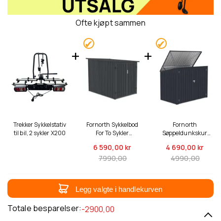
Ofte kjøpt sammen
Trekker Sykkelstativ
Fornorth Sykkelbod
Fornorth
til bil, 2 sykler X200
For To Sykler
Søppeldunkskur
142x198x157cm,
173x101x131cm,
6 590,
00 kr
4 690,
00 kr
Mørkegrå
Mørkegrå
7990,00
4990,00
Legg valgte i handlekurven
Totale besparelser:
-2900,00