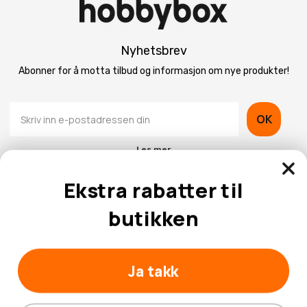
Nyhetsbrev
Abonner for å motta tilbud og informasjon om nye produkter!
OK
Les mer
Ekstra rabatter til
butikken
Kontaktinformasjon
Ja takk
Kundeservice