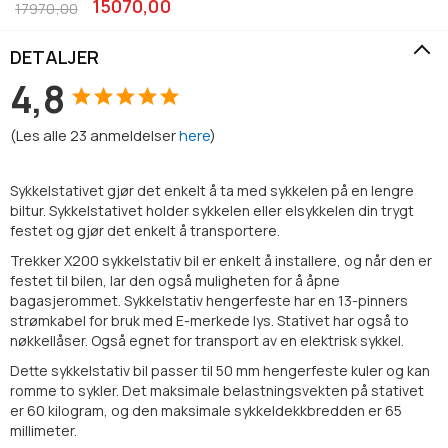
15070,00
17970,00
DETALJER
4,8
(
Les alle
23
anmeldelser
here
)
Sykkelstativet gjør det enkelt å ta med sykkelen på en lengre
biltur. Sykkelstativet holder sykkelen eller elsykkelen din trygt
festet og gjør det enkelt å transportere.
Trekker X200 sykkelstativ bil er enkelt å installere, og når den er
festet til bilen, lar den også muligheten for å åpne
bagasjerommet. Sykkelstativ hengerfeste har en 13-pinners
strømkabel for bruk med E-merkede lys. Stativet har også to
nøkkellåser. Også egnet for transport av en elektrisk sykkel.
Dette sykkelstativ bil passer til 50 mm hengerfeste kuler og kan
romme to sykler. Det maksimale belastningsvekten på stativet
er 60 kilogram, og den maksimale sykkeldekkbredden er 65
millimeter.