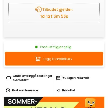
Tilbudet gjelder:
1d 12t 3m 52s
Produkt tilgjengelig
Legg i handlekurv
Gratis levering på bestillinger
60 dagers returrett
over 500 kr*
kr
Rask kundeservice
Prisløfte!