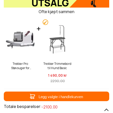
Ofte kjøpt sammen
Trekker Pro
Trekker Trimmebord
Støvsuger for
til Hund Basic
Hundehår med
1 490,
00 kr
Trimmer Kit
2290,00
Legg valgte i handlekurven
Totale besparelser:
-2100,00