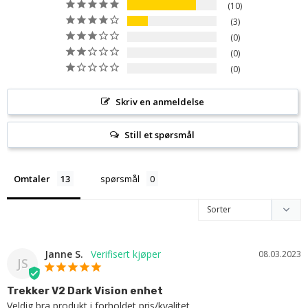
10
3
0
0
0
Skriv en anmeldelse
Still et spørsmål
Omtaler
spørsmål
Janne S.
08.03.2023
JS
Trekker V2 Dark Vision enhet
Veldig bra produkt i forholdet pris/kvalitet