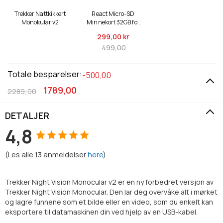
Trekker Nattkikkert
React Micro-SD
Monokular v2
Minnekort 32GB for
Viltkamera/Jaktkam
299,
00 kr
era
499,00
Totale besparelser:
-500,00
1789,00
2289,00
DETALJER
4,8
(
Les alle
13
anmeldelser
here
)
Trekker Night Vision Monocular v2 er en ny forbedret versjon av
Trekker Night Vision Monocular. Den lar deg overvåke alt i mørket
og lagre funnene som et bilde eller en video, som du enkelt kan
eksportere til datamaskinen din ved hjelp av en USB-kabel.