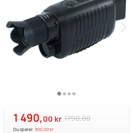
1 490,
1790,00
00 kr
Du sparer:
300,00 kr