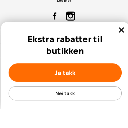
Les mer
Ekstra rabatter til
Kontaktinformasjon
butikken
Kundeservice
Ja takk
© 2026 Hobbybox.no
Nei takk