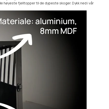
de høyeste fjelltopper til de dypeste skoger. Dykk ned i vår