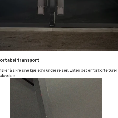
ortabel transport
ker å sikre sine kjæledyr under reisen. Enten det er for korte turer
plevelse.