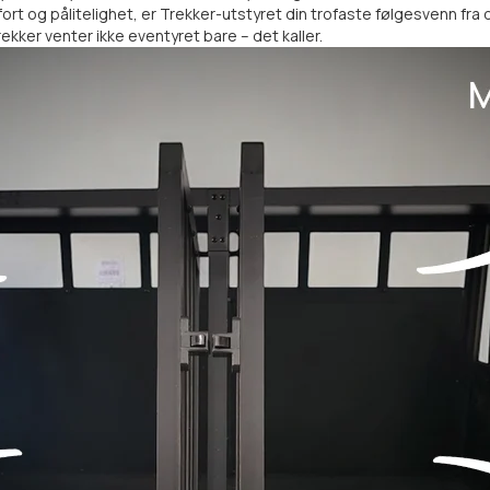
ort og pålitelighet, er Trekker-utstyret din trofaste følgesvenn fra 
ekker venter ikke eventyret bare – det kaller.