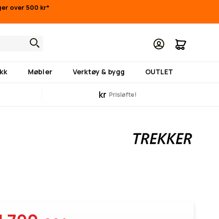
nger over 500 kr*
Min hand
kk
Møbler
Verktøy & bygg
OUTLET
kr
Prisløfte!