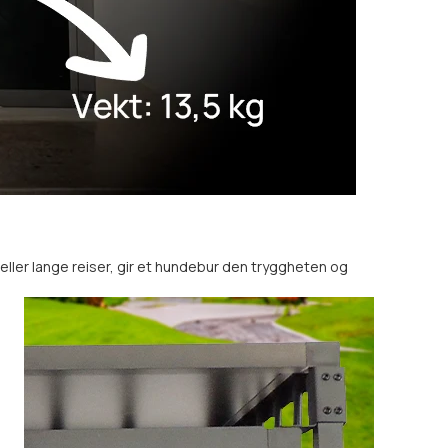
 eller lange reiser, gir et hundebur den tryggheten og