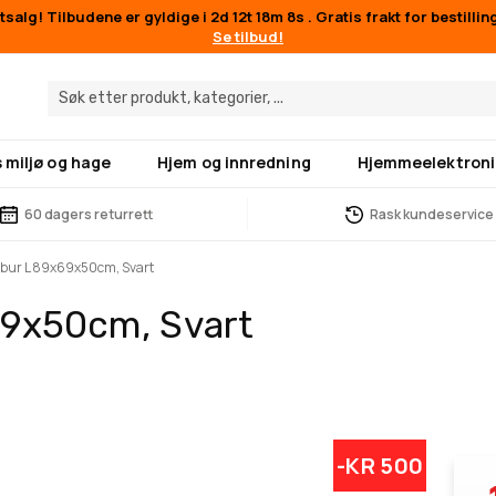
salg! Tilbudene er gyldige i
2d 12t 18m 7s
. Gratis frakt for bestilli
Se tilbud!
 miljø og hage
Hjem og innredning
Hjemmeelektroni
60 dagers returrett
Rask kundeservice
bur L 89x69x50cm, Svart
69x50cm, Svart
-KR 500