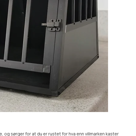
lle, og sørger for at du er rustet for hva enn villmarken kaster