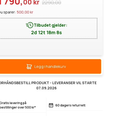
1 790,
00 kr
2290,00
u sparer:
500,00 kr
Tilbudet gjelder:
2d 12t 18m 7s
Legg i handlekurv
ORHÅNDSBESTILL PRODUKT - LEVERANSER VIL STARTE
07.09.2026
Gratis levering på
60 dagers returrett
bestillinger over 500 kr*