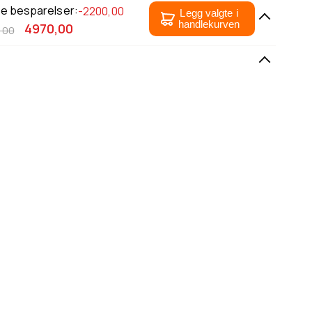
le besparelser:
-2200,00
Legg valgte i
handlekurven
4970,00
,00