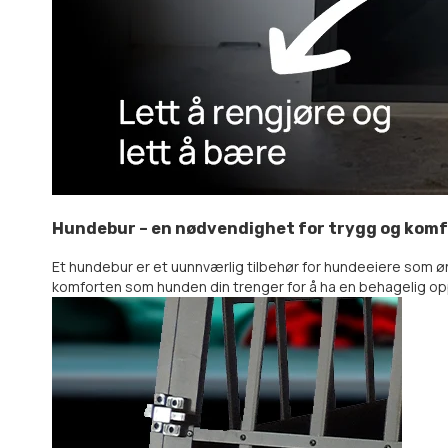
Hundebur – en nødvendighet for trygg og komf
Et hundebur er et uunnværlig tilbehør for hundeeiere som øns
komforten som hunden din trenger for å ha en behagelig op