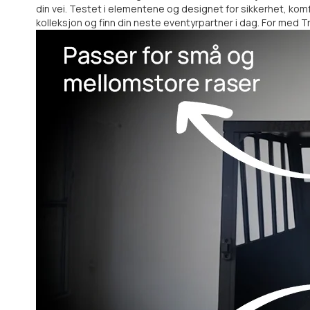
din vei. Testet i elementene og designet for sikkerhet, komf
kolleksjon og finn din neste eventyrpartner i dag. For med Tr