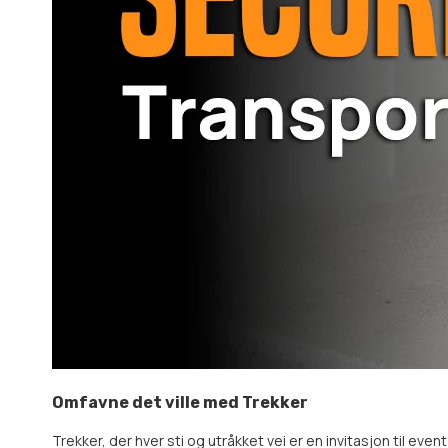
Omfavne det ville med Trekker
Trekker, der hver sti og utråkket vei er en invitasjon til even