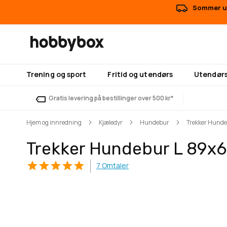
Sommer ut
Trening og sport
Fritid og utendørs
Utendørs
Gratis levering på bestillinger over 500 kr*
Hjem og innredning
Kjæledyr
Hundebur
Trekker Hunde
Trekker Hundebur L 89x
7
Omtaler
Gå
Gå
til
til