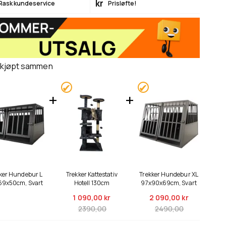
kr
Rask kundeservice
Prisløfte!
 kjøpt sammen
ker Hundebur L
Trekker Kattestativ
Trekker Hundebur XL
9x50cm, Svart
Hotell 130cm
97x90x69cm, Svart
1 090,
00 kr
2 090,
00 kr
2390,00
2490,00