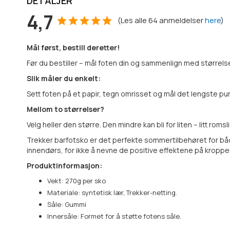
DETALJER
4,7
(
Les alle
64
anmeldelser
here
)
Mål først, bestill deretter!
Før du bestiller – mål foten din og sammenlign med størrelse
Slik måler du enkelt:
Sett foten på et papir, tegn omrisset og mål det lengste pun
Mellom to størrelser?
Velg heller den større. Den mindre kan bli for liten – litt rom
Trekker barfotsko er det perfekte sommertilbehøret for båd
innendørs, for ikke å nevne de positive effektene på kroppen
Produktinformasjon:
Vekt: 270g per sko
Materiale: syntetisk lær, Trekker-netting.
Såle: Gummi
Innersåle: Formet for å støtte fotens såle.