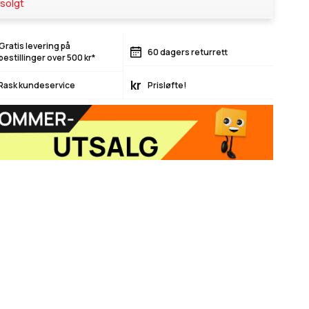
solgt
Gratis levering på
60 dagers returrett
bestillinger over 500 kr*
kr
Rask kundeservice
Prisløfte!