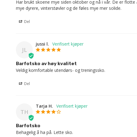
Har brukt skoene mye siden oktober og nå i vår. De er flotte å 
mye dyrere, vinterstøvler og de føles mye mer solide.
Del
jussi l.
JL
Barfotsko av høy kvalitet
Veldig komfortable utendørs- og treningssko.
Del
Tarja H.
TH
Barfotsko
Behagelig å ha på. Lette sko.