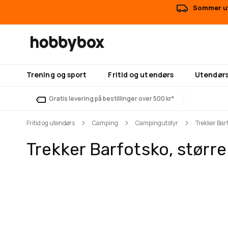
Sommer ut
Trening og sport
Fritid og utendørs
Utendørs
Gratis levering på bestillinger over 500 kr*
Fritid og utendørs
Camping
Campingutstyr
Trekker Bar
Trekker Barfotsko, størr
Gå
Gå
til
til