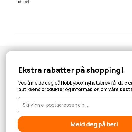
Del
Nyhetsbrev
Ekstra rabatter på shopping!
Abonner for å motta tilbud og informasjon om nye produkter!
Ved å melde deg på Hobbybox' nyhetsbrev får du
eks
butikkens produkter
og
informasjon om våre beste
Les mer
Meld deg på her!