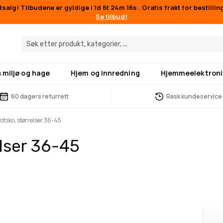
salg! Tilbudene er gyldige i
1d 6t 24m 16s
. Gratis frakt for bestilli
Se tilbud!
 miljø og hage
Hjem og innredning
Hjemmeelektroni
60 dagers returrett
Rask kundeservice
fotsko, størrelser 36-45
elser 36-45