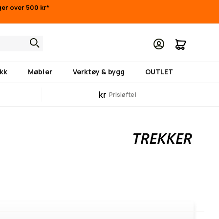
nger over 500 kr*
Min hand
kk
Møbler
Verktøy & bygg
OUTLET
kr
Prisløfte!