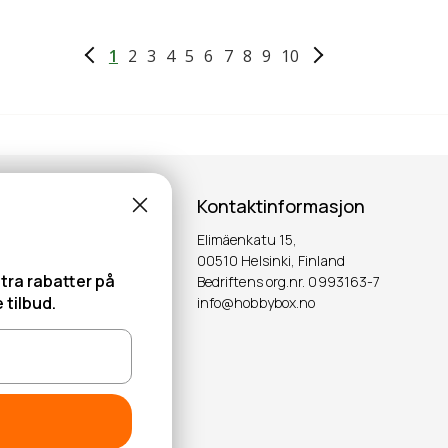
1
2
3
4
5
6
7
8
9
10
Kontaktinformasjon
Elimäenkatu 15,
00510 Helsinki, Finland
tra rabatter på
Bedriftens org.nr. 0993163-7
 tilbud.
info@hobbybox.no
OK