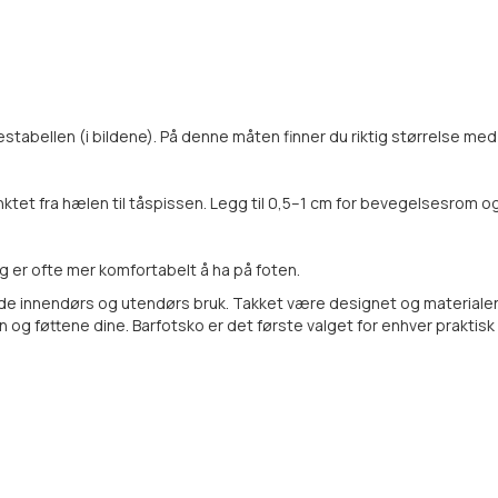
stabellen (i bildene). På denne måten finner du riktig størrelse me
ktet fra hælen til tåspissen. Legg til 0,5–1 cm for bevegelsesrom og
slig er ofte mer komfortabelt å ha på foten.
e innendørs og utendørs bruk. Takket være designet og materialene
 og føttene dine. Barfotsko er det første valget for enhver praktis