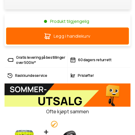
Produkt tilgjengelig
Legg i handlekurv
Gratis levering på bestillinger
60 dagers returrett
over 500 kr*
kr
Rask kundeservice
Prisløfte!
Ofte kjøpt sammen