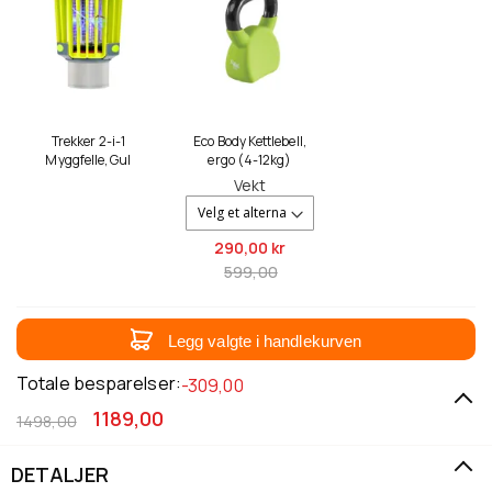
Trekker 2-i-1
Eco Body Kettlebell,
Myggfelle, Gul
ergo (4-12kg)
Vekt
290,
00 kr
599,00
Legg valgte i handlekurven
Totale besparelser:
-309,00
1189,00
1498,00
DETALJER