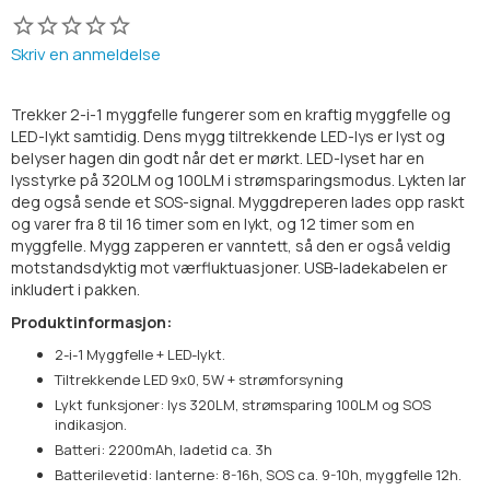
Skriv en anmeldelse
Trekker 2-i-1 myggfelle fungerer som en kraftig myggfelle og
LED-lykt samtidig. Dens mygg tiltrekkende LED-lys er lyst og
belyser hagen din godt når det er mørkt. LED-lyset har en
lysstyrke på 320LM og 100LM i strømsparingsmodus. Lykten lar
deg også sende et SOS-signal. Myggdreperen lades opp raskt
og varer fra 8 til 16 timer som en lykt, og 12 timer som en
myggfelle. Mygg zapperen er vanntett, så den er også veldig
motstandsdyktig mot værfluktuasjoner. USB-ladekabelen er
inkludert i pakken.
Produktinformasjon:
2-i-1 Myggfelle + LED-lykt.
Tiltrekkende LED 9x0, 5W + strømforsyning
Lykt funksjoner: lys 320LM, strømsparing 100LM og SOS
indikasjon.
Batteri: 2200mAh, ladetid ca. 3h
Batterilevetid: lanterne: 8-16h, SOS ca. 9-10h, myggfelle 12h.