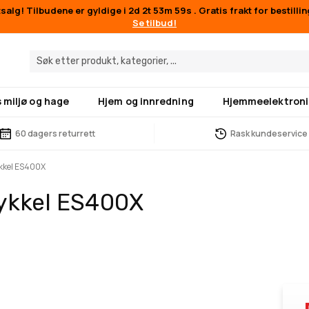
alg! Tilbudene er gyldige i
2d 2t 53m 59s
. Gratis frakt for bestilli
Se tilbud!
 miljø og hage
Hjem og innredning
Hjemmeelektroni
60 dagers returrett
Rask kundeservice
ykkel ES400X
sykkel ES400X