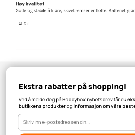
Høy kvalitet
Gode ​​og stabile å kjøre, skivebremser er flotte. Batteriet gjø
Del
Nyhetsbrev
Ekstra rabatter på shopping!
Abonner for å motta tilbud og informasjon om nye produkter!
Ved å melde deg på Hobbybox' nyhetsbrev får du
eks
butikkens produkter
og
informasjon om våre beste
Les mer