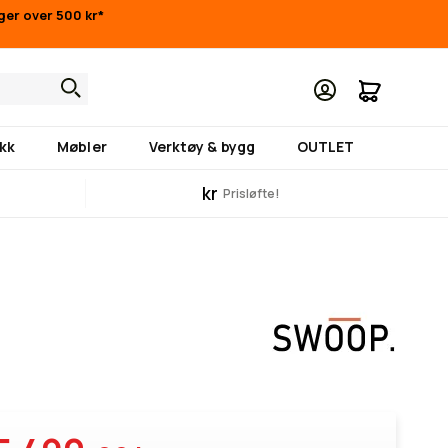
nger over 500 kr*
Min hand
kk
Møbler
Verktøy & bygg
OUTLET
kr
Prisløfte!