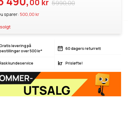
5 490,
00 kr
5990,00
u sparer:
500,00 kr
solgt
Gratis levering på
60 dagers returrett
bestillinger over 500 kr*
kr
Rask kundeservice
Prisløfte!