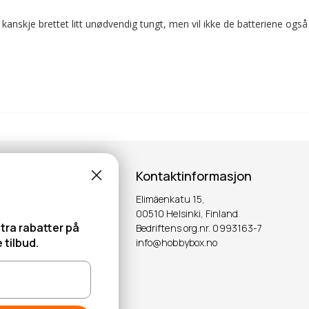
r kanskje brettet litt unødvendig tungt, men vil ikke de batteriene også 
Kontaktinformasjon
Elimäenkatu 15,
00510 Helsinki, Finland
tra rabatter på
Bedriftens org.nr. 0993163-7
 tilbud.
info@hobbybox.no
OK