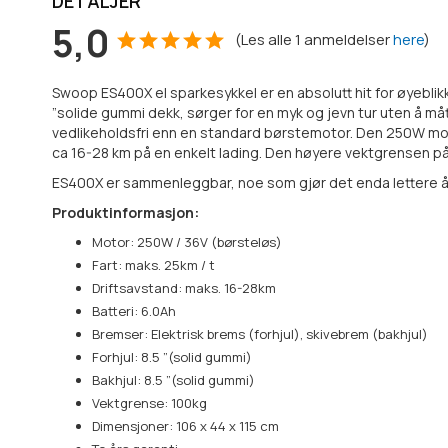
DETALJER
5,0
(
Les alle
1
anmeldelser
here
)
Swoop ES400X el sparkesykkel er en absolutt hit for øyeblikk
”solide gummi dekk, sørger for en myk og jevn tur uten å må
vedlikeholdsfri enn en standard børstemotor. Den 250W motor
ca 16-28 km på en enkelt lading. Den høyere vektgrensen på 
ES400X er sammenleggbar, noe som gjør det enda lettere å 
Produktinformasjon:
Motor: 250W / 36V (børsteløs)
Fart: maks. 25km / t
Driftsavstand: maks. 16-28km
Batteri: 6.0Ah
Bremser: Elektrisk brems (forhjul), skivebrem (bakhjul)
Forhjul: 8.5 ”(solid gummi)
Bakhjul: 8.5 ”(solid gummi)
Vektgrense: 100kg
Dimensjoner: 106 x 44 x 115 cm