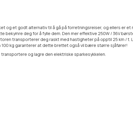
et og et godt alternativ til å gå på forretningsreiser, og ellers er 
tte bekymre deg for å fylle dem. Den mer effektive 250W / 36V børst
en transporterer deg raskt med hastigheter på opptil 25 km / t. Li
100 kg garanterer at dette brettet også vil bære større sjåfører!
transportere og lagre den elektriske sparkesykkelen.