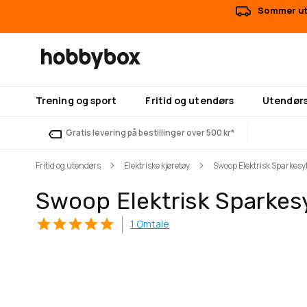
Sommer uts
Trening og sport
Fritid og utendørs
Utendørs
Gratis levering på bestillinger over 500 kr*
Fritid og utendørs
Elektriske kjøretøy
Swoop Elektrisk Sparkes
Swoop Elektrisk Sparke
1
Omtale
Gå
Gå
til
til