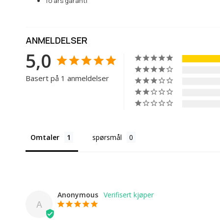
To års garanti
ANMELDELSER
5,0
Basert på 1 anmeldelser
Omtaler
spørsmål
Anonymous
A