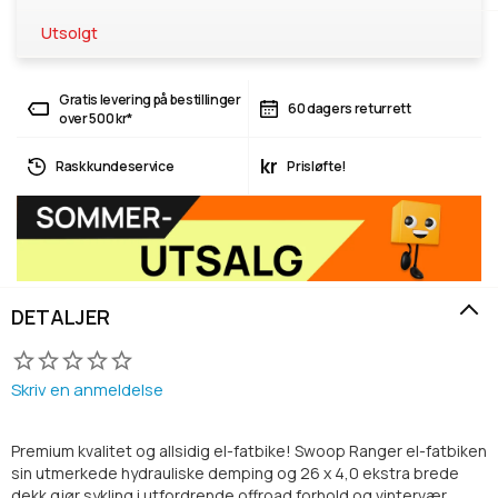
Utsolgt
Gratis levering på bestillinger
60 dagers returrett
over 500 kr*
kr
Rask kundeservice
Prisløfte!
DETALJER
Skriv en anmeldelse
Premium kvalitet og allsidig el-fatbike! Swoop Ranger el-fatbiken
sin utmerkede hydrauliske demping og 26 x 4,0 ekstra brede
dekk gjør sykling i utfordrende offroad forhold og vintervær