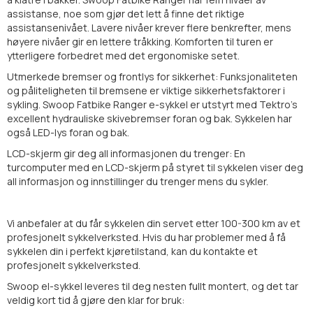
assistanse, noe som gjør det lett å finne det riktige
assistansenivået. Lavere nivåer krever flere benkrefter, mens
høyere nivåer gir en lettere tråkking. Komforten til turen er
ytterligere forbedret med det ergonomiske setet.
Utmerkede bremser og frontlys for sikkerhet:
Funksjonaliteten
og påliteligheten til bremsene er viktige sikkerhetsfaktorer i
sykling. Swoop Fatbike Ranger e-sykkel er utstyrt med Tektro's
excellent hydrauliske skivebremser foran og bak. Sykkelen har
også LED-lys foran og bak.
LCD-skjerm gir deg all informasjonen du trenger:
En
turcomputer med en LCD-skjerm på styret til sykkelen viser deg
all informasjon og innstillinger du trenger mens du sykler.
Vi anbefaler at du får sykkelen din servet etter 100-300 km av et
profesjonelt sykkelverksted. Hvis du har problemer med å få
sykkelen din i perfekt kjøretilstand, kan du kontakte et
profesjonelt sykkelverksted.
Swoop el-sykkel leveres til deg nesten fullt montert, og det tar
veldig kort tid å gjøre den klar for bruk: