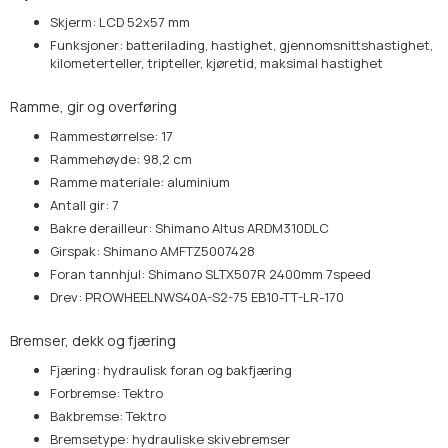
Skjerm: LCD 52x57 mm
Funksjoner: batterilading, hastighet, gjennomsnittshastighet,
kilometerteller, tripteller, kjøretid, maksimal hastighet
Ramme, gir og overføring
Rammestørrelse: 17
Rammehøyde: 98,2 cm
Ramme materiale: aluminium
Antall gir: 7
Bakre derailleur: Shimano Altus ARDM310DLC
Girspak: Shimano AMFTZ5007428
Foran tannhjul: Shimano SLTX507R 2400mm 7speed
Drev: PROWHEELNWS40A-S2-75 EB10-TT-LR-170
Bremser, dekk og fjæring
Fjæring: hydraulisk foran og bakfjæring
Forbremse: Tektro
Bakbremse: Tektro
Bremsetype: hydrauliske skivebremser