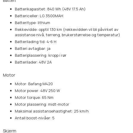
Batteri
Batterikapasitet: 840 Wh (48V 17.5 Ah)
Battericeller: LG 3500MAH
Batteritype: lithium
Rekkevidde: opptil 130 km (rekkevidden vil bli påvirket av
assistanse nivå, terreng, brukerstørrelse og temperatur)
Batterilading tid: 4-6 H
Batteri avtagbar: ja
Batteriplassering: kropp i rør
Batterilader: 48V 2A
Motor
Motor: Bafang M420
Motor power: 48V 250 W
Motor torque: 65 Nm
Motor plassering: midt-motor
Maksimal assistansehastighet: 25 km/h
Antall boost-nivåer: 5
Skjerm