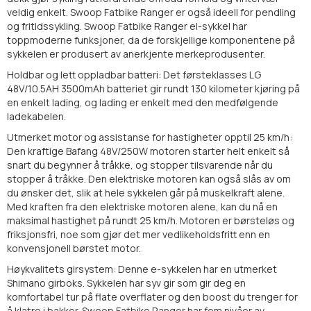
veldig enkelt. Swoop Fatbike Ranger er også ideell for pendling
og fritidssykling. Swoop Fatbike Ranger el-sykkel har
toppmoderne funksjoner, da de forskjellige komponentene på
sykkelen er produsert av anerkjente merkeprodusenter.
Holdbar og lett oppladbar batteri:
Det førsteklasses LG
48V/10.5AH 3500mAh batteriet gir rundt 130 kilometer kjøring på
en enkelt lading, og lading er enkelt med den medfølgende
ladekabelen.
Utmerket motor og assistanse for hastigheter opptil 25 km/h:
Den kraftige Bafang 48V/250W motoren starter helt enkelt så
snart du begynner å tråkke, og stopper tilsvarende når du
stopper å tråkke. Den elektriske motoren kan også slås av om
du ønsker det, slik at hele sykkelen går på muskelkraft alene.
Med kraften fra den elektriske motoren alene, kan du nå en
maksimal hastighet på rundt 25 km/h. Motoren er børsteløs og
friksjonsfri, noe som gjør det mer vedlikeholdsfritt enn en
konvensjonell børstet motor.
Høykvalitets girsystem:
Denne e-sykkelen har en utmerket
Shimano girboks. Sykkelen har syv gir som gir deg en
komfortabel tur på flate overflater og den boost du trenger for
å klatre i bakker. Swoop Fatbike Ranger har fem nivåer av