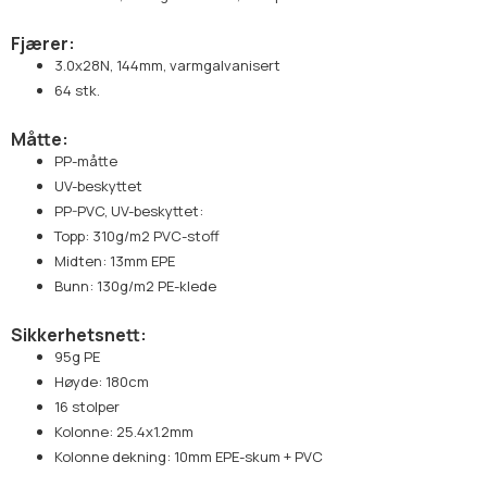
Fjærer:
3.0x28N, 144mm, varmgalvanisert
64 stk.
Måtte:
PP-måtte
UV-beskyttet
PP-PVC, UV-beskyttet:
Topp: 310g/m2 PVC-stoff
Midten: 13mm EPE
Bunn: 130g/m2 PE-klede
Sikkerhetsnett:
95g PE
Høyde: 180cm
16 stolper
Kolonne: 25.4x1.2mm
Kolonne dekning: 10mm EPE-skum + PVC