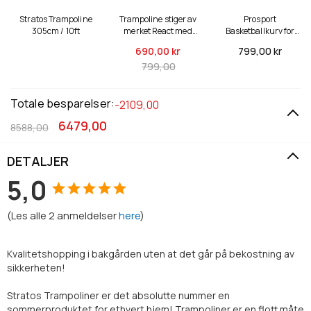
Stratos Trampoline
Trampoline stiger av
Prosport
305cm / 10ft
merket React med
Basketballkurv for
kantbeskyttelse
Trampoline
799,
00 kr
690,
00 kr
799,00
Totale besparelser:
-2109,00
6479,00
8588,00
DETALJER
5,0
(
Les alle
2
anmeldelser
here
)
Kvalitetshopping i bakgården uten at det går på bekostning av
sikkerheten!
Stratos Trampoliner er det absolutte nummer en
sommerproduktet for ethvert hjem! Trampoliner er en flott måte