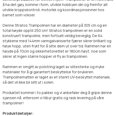
å ha det gøy, komme i form, utvikle hobbyen din og fremfor alt
utvikle kroppskontroll, motorikk og koordinasjonsevner hos
barnet som vokser.
Denne Stratos Trampolinen har en diameter på 305 cm og en
total høyde opptil 250 cm! Stratos trampolinen er en solid
konstruert trampoline, men fortsatt veldig beveglig. De 64
stykkene med 144mm varmgalvaniserte fjærer sikrer brilliant og
høye hopp, uten frykt for å slite dem ut over tid. Rammen har en
høyde på 70cm og sikkerhetsnettet er 180cm høyt, noe som
sikrer at ingen større hopper vil fly av trampolinen.
Rammen er omgitt av polstring laget av slitesterke og myke
materialer for å gi garantert beskyttelse for brukeren.
Trampolinematten er laget av et sterkt UV-beskyttet materiale,
så det vil ikke bli slitt ut i solen.
Produktet kommer i to pakker og vi anbefaler deg å gripe denne
sjansen nå, ettersom vi tilbyr gratis og rask levering på våre
trampoliner!
Produktdetaljer: